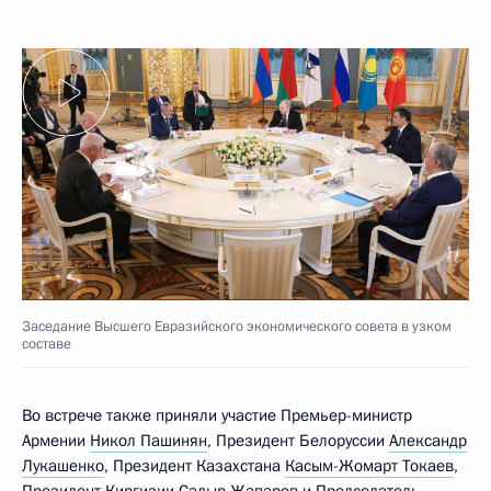
Заседание Высшего Евразийского экономического совета в узком
составе
Во встрече также приняли участие Премьер-министр
Армении
Никол Пашинян
, Президент Белоруссии
Александр
Лукашенко
, Президент Казахстана
Касым-Жомарт Токаев
,
Президент Киргизии
Садыр Жапаров
и Председатель