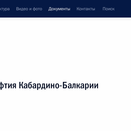
ктура
Видео и фото
Документы
Контакты
Поиск
 документов
Конституция России
январь, 2011
ть следующие материалы
уфтия Кабардино-Балкарии
х Силах
территорий, на которых иностранные граждане,