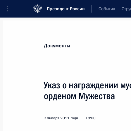
Президент России
События
Стру
Новости
Поручения Президента
Банк
Документы
Показа
9 января 2011 года, воскресенье
Указ о награждении м
Кадровые изменения в Вооружённы
орденом Мужества
9 января 2011 года, 16:00
3 января 2011 года
18:00
Утверждён перечень приграничных 