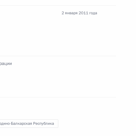
2 января 2011 года
сийско-японского соглашения о сотрудничестве
энергии
ерации
ковского и всея Руси Кирилла орденом
рдино-Балкарская Республика