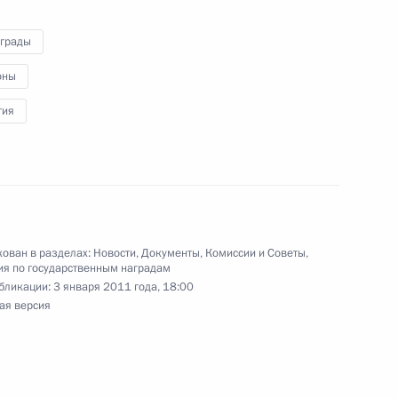
ссийско-монгольского соглашения о создании
н»
аграды
оны
гия
тусе военнослужащих»
ован в разделах:
Новости
,
Документы
,
Комиссии и Советы
,
отокола о внесении изменений в Соглашение
я по государственным наградам
но-санитарным мерам
бликации:
3 января 2011 года, 18:00
ая версия