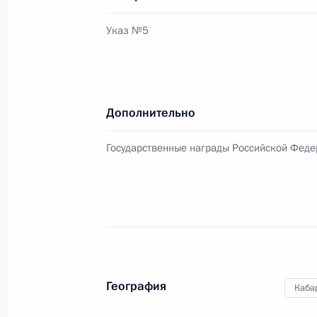
Указ №5
Подписан закон о ратификации рос
в мирном использовании атомной 
8 января 2011 года, 10:20
Дополнительно
Государственные награды Российской Фед
7 января 2011 года, пятница
Президент наградил Патриарха Мос
Александра Невского
7 января 2011 года, 09:00
География
Каба
6 января 2011 года, четверг