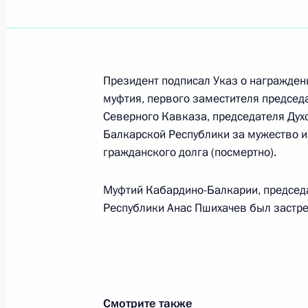
лица без гражданства и иностранн
на праве собственности земельным
9 января 2011 года, 15:30
Президент подписал Указ о награжде
муфтия, первого заместителя председ
Указ о государственном метрологи
Северного Кавказа, председателя Дух
Балкарской Республики за мужество и
и обеспечения безопасности Росси
гражданского долга (посмертно).
9 января 2011 года, 12:10
Муфтий Кабардино-Балкарии, председ
Республики Анас Пшихачев был застре
8 января 2011 года, суббота
Указ об учреждении знамени Феде
наркотиков и знамён её территори
8 января 2011 года, 11:00
Смотрите также