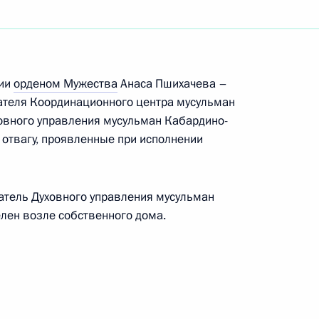
ые юридические лица не могут обладать
и участками
нии
орденом Мужества
Анаса Пшихачева –
ателя Координационного центра мусульман
ческом надзоре в области обороны
овного управления мусульман Кабардино-
 отвагу, проявленные при исполнении
и
атель Духовного управления мусульман
лен возле собственного дома.
ральной службы по контролю за оборотом
альных органов