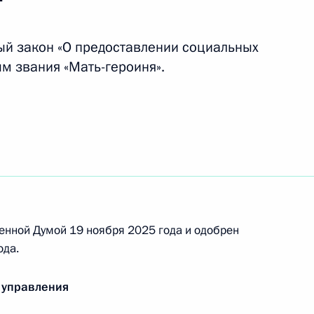
й закон «О предоставлении социальных
м звания «Мать-героиня».
ку присвоено почётное наименование
 присвоено почётное наименование
енной Думой 19 ноября 2025 года и одобрен
ода.
 управления
ными наградами