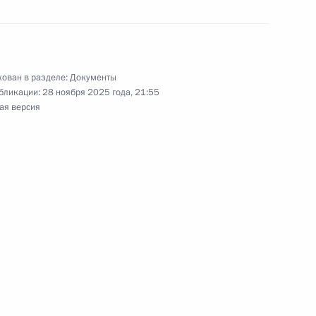
нительных временных мерах по обеспечению
валютного регулирования
ован в разделе:
Документы
бликации:
28 ноября 2025 года, 21:55
бразования Тамбовского наместничества
ая версия
ребывающих в запасе, на военные сборы
ии Президента по стратегическому партнёрству