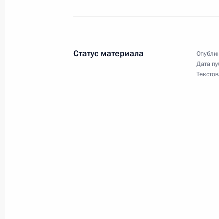
Внесено изменение в Указ о допол
финансовой стабильности в сфере 
8 декабря 2025 года, 21:35
Статус материала
Опублик
Дата пу
Указ о праздновании 250-летия о
Текстов
8 декабря 2025 года, 21:30
Указ о призыве граждан России, п
8 декабря 2025 года, 21:25
Утверждено положение об Управлен
и сотрудничеству