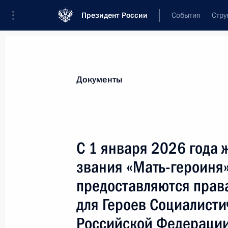
Президент России
События
Стру
Новости
Поручения Президента
Банк
Документы
Показа
Подписано распоряжение о поощр
С 1 января 2026 года
15 декабря 2025 года, 14:50
звания «Мать-героиня»
предоставляются права
Указ о награждении государствен
для Героев Социалистич
Российской Федераци
15 декабря 2025 года, 14:45