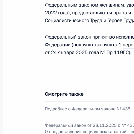
10 декабря 2025 года, 15:40
Федеральным законом женщинам, удос
2022 года), предоставляются права и 
Социалистического Труда и Героев Тру
9 декабря 2025 года, вторник
Федеральный закон принят во исполне
Александр Алимов назначен замес
Федерации (подпункт «а» пункта 1
пере
от 24 января 2025 года № Пр-119ГС).
9 декабря 2025 года, 13:00
8 декабря 2025 года, понедельник
Указ о создании фонда «Междунар
Смотрите также
8 декабря 2025 года, 22:00
Подробнее о Федеральном законе № 435
Федеральный закон от 28.11.2025 г. № 43
Внесены изменения в Указ о прим
О предоставлении социальных гарантий ж