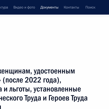
ктура
Видео и фото
Документы
Контакты
Поиск
 документов
Конституция России
декабрь, 2025
ть следующие материалы
ении
 женщинам, удостоенным
 (после 2022 года),
 и льготы, установленные
ными наградами
еского Труда и Героев Труда
и