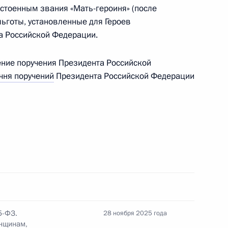
тоенным звания «Мать-героиня» (после
льготы, установленные для Героев
да Российской Федерации.
ние поручения Президента Российской
тителем Министра иностранных дел
чня поручений
Президента Российской Федерации
одные проекты Фонда президентских грантов»
5-ФЗ.
28 ноября 2025 года
енении специальных экономических мер
енщинам,