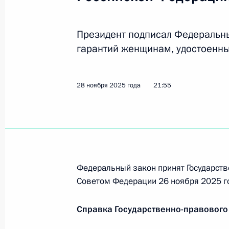
Президент подписал Федеральны
10 декабря 2025 года, среда
гарантий женщинам, удостоенны
299-му парашютно-десантному пол
«гвардейский»
28 ноября 2025 года
21:55
10 декабря 2025 года, 16:00
44-му инженерно-сапёрному полку
«гвардейский»
Федеральный закон принят Государств
10 декабря 2025 года, 15:50
Советом Федерации 26 ноября 2025 г
Справка Государственно-правового
Указ о награждении государствен