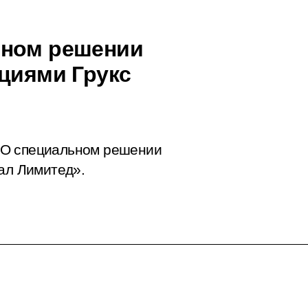
ьном решении
кциями Грукс
«О специальном решении
бал Лимитед».