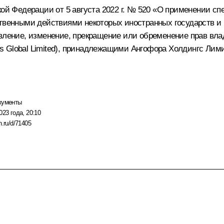
кой Федерации от 5 августа 2022 г. № 520 «О применении 
ественными действиями некоторых иностранных государств 
вление, изменение, прекращение или обременение прав вла
Global Limited), принадлежащими Ангофора Холдингс Лимите
кументы
023 года, 20:10
n.ru/d/71405