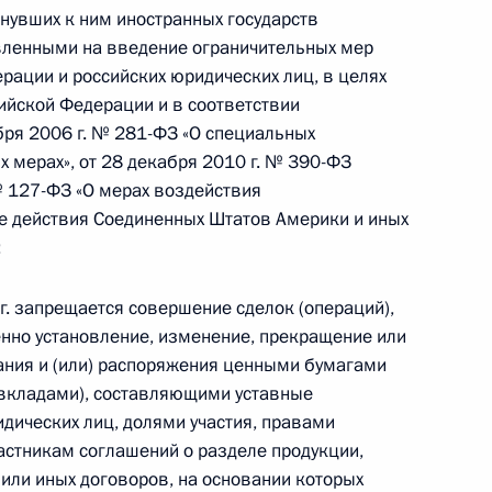
нувших к ним иностранных государств
вленными на введение ограничительных мер
рации и российских юридических лиц, в целях
ийской Федерации и в соответствии
ря 2006 г. № 281-ФЗ «О специальных
 мерах», от 28 декабря 2010 г. № 390-ФЗ
 № 127-ФЗ «О мерах воздействия
е действия Соединенных Штатов Америки и иных
:
ния обязательств по договорам банковского
алюте, и обязательств по облигациям,
 г. запрещается совершение сделок (операций),
изациями
енно установление, изменение, прекращение или
ания и (или) распоряжения ценными бумагами
(вкладами), составляющими уставные
дических лиц, долями участия, правами
разования ХМАО – Югры
стникам соглашений о разделе продукции,
или иных договоров, на основании которых