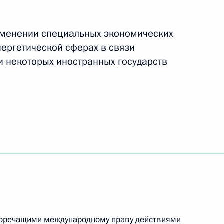
енствования государственной наградной
именении специальных экономических
нергетической сферах в связи
 некоторых иностранных государств
нтрах
нительных социальных гарантиях
воречащими международному праву действиями