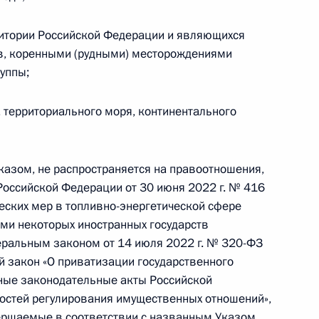
ены изменения
ритории Российской Федерации и являющихся
, коренными (рудными) месторождениями
руппы;
ссии полковнику Ольге Качуре (посмертно)
, территориального моря, континентального
казом, не распространяется на правоотношения,
оссийской Федерации от 30 июня 2022 г. № 416
ских мер в топливно-энергетической сфере
ми некоторых иностранных государств
Объединённая судостроительная корпорация»
еральным законом от 14 июля 2022 г. № 320-ФЗ
 закон «О приватизации государственного
ные законодательные акты Российской
остей регулирования имущественных отношений»,
вершаемые в соответствии с названным Указом,