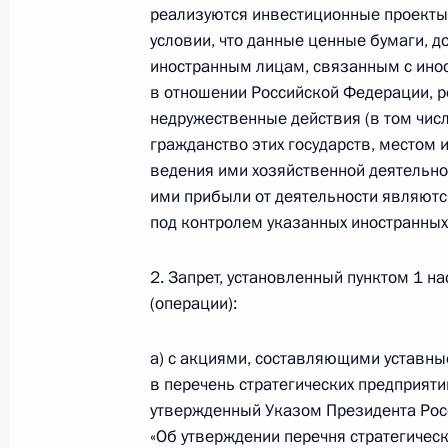
реализуются инвестиционные проекты 
условии, что данные ценные бумаги, д
иностранным лицам, связанным с ино
Указ о праздновании столетия обр
в отношении Российской Федерации, р
недружественные действия (в том чис
8 августа 2022 года, 16:00
гражданство этих государств, местом 
ведения ими хозяйственной деятельн
ими прибыли от деятельности являются
5 августа 2022 года, пятница
под контролем указанных иностранных
В указ о дополнительных мерах по
2. Запрет, установленный пунктом 1 н
некоторых федеральных государст
(операции):
5 августа 2022 года, 14:45
а) с акциями, составляющими уставн
в перечень стратегических предприяти
Указ о применении специальных эк
утвержденный Указом Президента Росс
энергетической сферах в связи с 
«Об утверждении перечня стратегическ