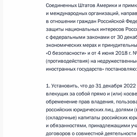
Соединенных Штатов Америки и примк
и международных организаций, напра
Указ о Дне российской анимации
в отношении граждан Российской Феде
защиты национальных интересов Росс
12 августа 2022 года, 15:45
с федеральными законами от 30 декаб
экономических мерах и принудительных
«О безопасности» и от 4 июня 2018 г.
8 августа 2022 года, понедельник
(противодействия) на недружественны
иностранных государств» постановляю
Указ о временном порядке исполне
счёта, выраженных в иностранной в
1. Установить, что до 31 декабря 2022
выпущенным иностранными орган
влекущих за собой прямо и (или) косв
8 августа 2022 года, 19:00
обременение прав владения, пользов
российских юридических лиц, долями 
(складочные) капиталы российских юри
Указ о праздновании столетия об
и обязанностями, принадлежащими уча
договоров о совместной деятельности 
8 августа 2022 года, 16:05