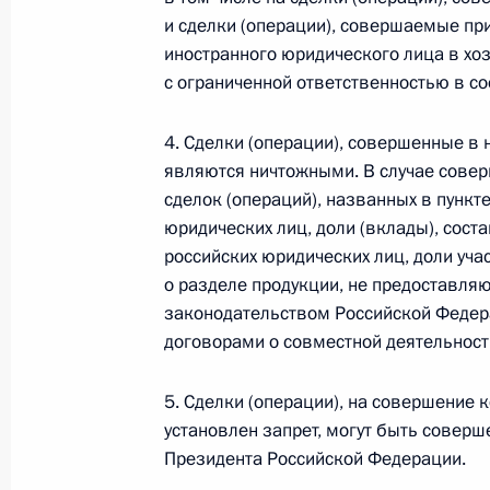
и сделки (операции), совершаемые пр
Утверждён Корабельный устав Вое
иностранного юридического лица в х
с ограниченной ответственностью в с
31 июля 2022 года, 10:55
4. Сделки (операции), совершенные в
являются ничтожными. В случае сове
Утверждена Морская доктрина Рос
сделок (операций), названных в пункт
31 июля 2022 года, 10:50
юридических лиц, доли (вклады), сос
российских юридических лиц, доли уч
о разделе продукции, не предоставля
законодательством Российской Федер
29 июля 2022 года, пятница
договорами о совместной деятельност
Указ о проведении Главного военн
5. Сделки (операции), на совершение 
29 июля 2022 года, 15:10
установлен запрет, могут быть совер
Президента Российской Федерации.