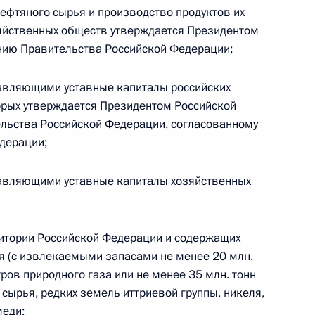
льзовать средства материнского капитала для
ефтяного сырья и производство продуктов их
едоставляемых ИП
зяйственных обществ утверждается Президентом
нию Правительства Российской Федерации;
ставляющими уставные капиталы российских
орых утверждается Президентом Российской
ов для пограничников, выполняющих задачи
льства Российской Федерации, согласованному
ения СВО территории Российской Федерации
дерации;
ставляющими уставные капиталы хозяйственных
закона о государственной тайне и статью 23
ритории Российской Федерации и содержащих
я (с извлекаемыми запасами не менее 20 млн.
тров природного газа или не менее 35 млн. тонн
о сырья, редких земель иттриевой группы, никеля,
меди;