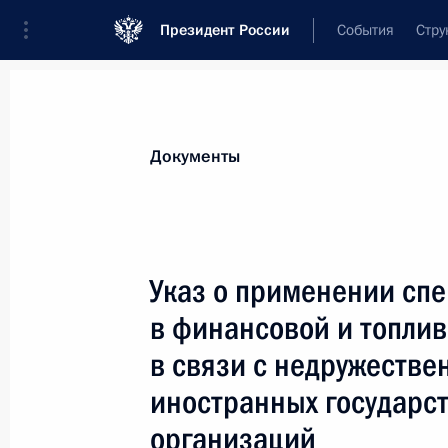
Президент России
События
Стру
Новости
Поручения Президента
Банк
Документы
Показа
18 августа 2022 года, четверг
Указ о применении сп
Указ о праздновании столетия со д
в финансовой и топли
18 августа 2022 года, 18:00
в связи с недружеств
иностранных государс
организаций
15 августа 2022 года, понедельник