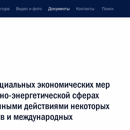
ктура
Видео и фото
Документы
Контакты
Поиск
 документов
Конституция России
август, 2022
ть следующие материалы
ециальных экономических мер
ня рождения Н.Г.Басова
вно-энергетической сферах
енными действиями некоторых
тв и международных