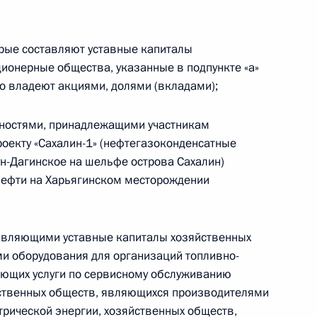
ародных организаций
орые составляют уставные капиталы
ционерные общества, указанные в подпункте «а»
но владеют акциями, долями (вкладами);
анностями, принадлежащими участникам
твенной охране внесены изменения
роекту «Сахалин-1» (нефтегазоконденсатные
ун-Дагинское на шельфе острова Сахалин)
нефти на Харьягинском месторождении
ение, позволяющее наследникам оспорить
ставляющими уставные капиталы хозяйственных
 ребёнка в книге записей рождений
и оборудования для организаций топливно-
ающих услуги по сервисному обслуживанию
йственных обществ, являющихся производителями
трической энергии, хозяйственных обществ,