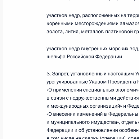
В закон о внешней разведке внес
участков недр, расположенных на тер
4 августа 2022 года, 09:30
коренными месторождениями алмазов
золота, лития, металлов платиновой г
Указ о присвоении звания Героя Ро
участков недр внутренних морских вод
шельфа Российской Федерации.
4 августа 2022 года, 09:00
3. Запрет, установленный настоящим У
урегулированные Указом Президента Р
1 августа 2022 года, понедельник
«О применении специальных экономиче
в связи с недружественными действия
Указ о дальнейшем развитии АО «
и международных организаций» и Фед
1 августа 2022 года, 13:15
«О внесении изменений в Федеральный
и муниципального имущества», отдель
Федерации и об установлении особенн
в том числе на сделки (операции), со
31 июля 2022 года, воскресенье