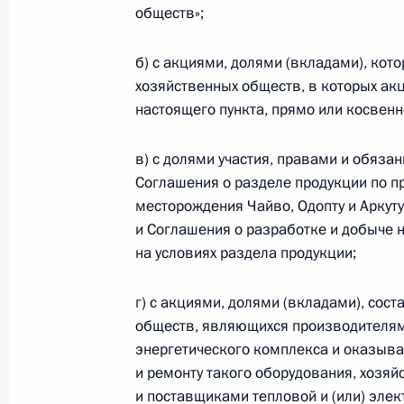
иностранных государств и междун
обществ»;
5 августа 2022 года, 14:35
б) с акциями, долями (вкладами), кот
хозяйственных обществ, в которых ак
настоящего пункта, прямо или косвен
4 августа 2022 года, четверг
в) с долями участия, правами и обяз
В статьи 9 и 31 закона о государс
Соглашения о разделе продукции по п
4 августа 2022 года, 09:55
месторождения Чайво, Одопту и Аркут
и Соглашения о разработке и добыче 
на условиях раздела продукции;
В Семейный кодекс внесено измен
г) с акциями, долями (вкладами), со
в судебном порядке запись об отце
обществ, являющихся производителям
4 августа 2022 года, 09:50
энергетического комплекса и оказыв
и ремонту такого оборудования, хозя
и поставщиками тепловой и (или) элек