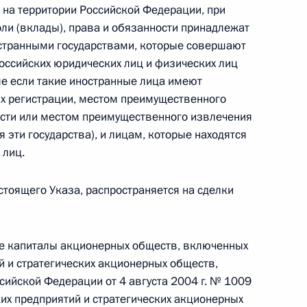
на территории Российской Федерации, при
оли (вклады), права и обязанности принадлежат
странными государствами, которые совершают
азования Ленинградской области
оссийских юридических лиц и физических лиц
ле если такие иностранные лица имеют
их регистрации, местом преимущественного
ости или местом преимущественного извлечения
 эти государства), и лицам, которые находятся
 лиц.
ддержки семей военнослужащих и сотрудников
астоящего Указа, распространяется на сделки
венных органов внесены изменения
ые капиталы акционерных обществ, включенных
й и стратегических акционерных обществ,
ономических мер в финансовой и топливно-
ийской Федерации от 4 августа 2004 г. № 1009
недружественными действиями некоторых
их предприятий и стратегических акционерных