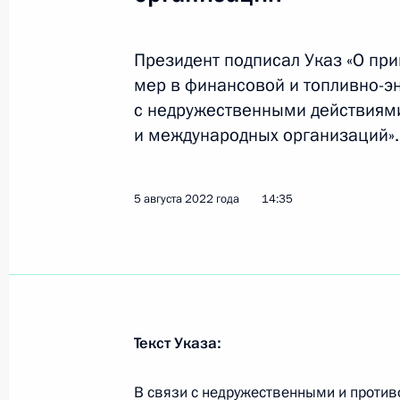
Указ о некоторых вопросах соверш
системы
Президент подписал Указ «О пр
мер в финансовой и топливно-э
15 августа 2022 года, 23:00
с недружественными действиями
и международных организаций».
12 августа 2022 года, пятница
5 августа 2022 года
14:35
Указ о государственных научных це
12 августа 2022 года, 17:15
Внесены изменения в указ о допол
пограничникам и членам их семей
Текст Указа:
12 августа 2022 года, 15:50
В связи с недружественными и проти