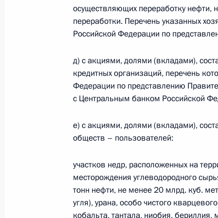
Подписан закон, позволяющий испо
осуществляющих переработку нефти, н
оплаты образовательных услуг, пр
переработки. Перечень указанных хо
Российской Федерации по представле
4 августа 2022 года, 09:45
д) с акциями, долями (вкладами), со
кредитных организаций, перечень кот
Подписан закон о статусе ветеран
Федерации по представлению Правите
на прилегающей к районам провед
с Центральным банком Российской Фе
4 августа 2022 года, 09:40
е) с акциями, долями (вкладами), со
обществ – пользователей:
Внесены изменения в статью 21–1 
участков недр, расположенных на тер
закона о ФСБ
месторождения углеводородного сырь
4 августа 2022 года, 09:35
тонн нефти, не менее 20 млрд. куб. ме
угля), урана, особо чистого кварцевог
кобальта, тантала, ниобия, бериллия, 