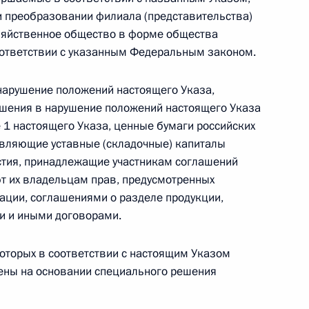
и преобразовании филиала (представительства)
нно-Морского Флота
озяйственное общество в форме общества
оответствии с указанным Федеральным законом.
 нарушение положений настоящего Указа,
ршения в нарушение положений настоящего Указа
сийской Федерации
е 1 настоящего Указа, ценные бумаги российских
тавляющие уставные (складочные) капиталы
астия, принадлежащие участникам соглашений
ют их владельцам прав, предусмотренных
ации, соглашениями о разделе продукции,
и и иными договорами.
о-морского парада в 2022 году
которых в соответствии с настоящим Указом
шены на основании специального решения