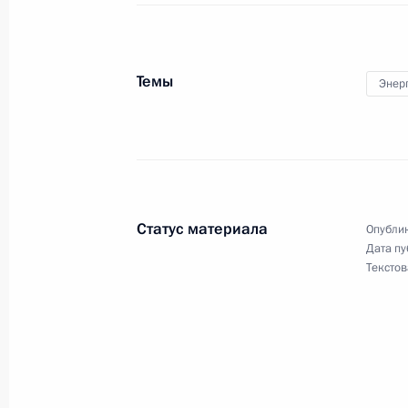
Темы
Энер
Статус материала
Опублик
Дата пу
Разделы сайта
Информацион
Текстов
Президента
ресурсы
России
Президента Ро
События
Президент России
Текущий ресурс
Структура
Конституция Росс
Видео и фото
Государственная
Документы