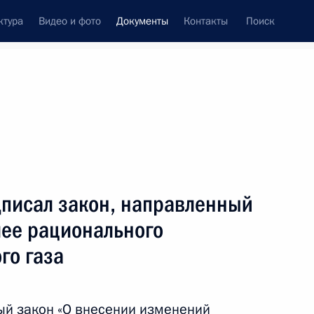
ктура
Видео и фото
Документы
Контакты
Поиск
писал закон, направленный
лее рационального
го газа
ый закон «О внесении изменений