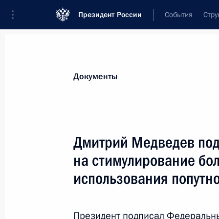
Президент России
События
Стру
Документы
Дмитрий Медведев под
на стимулирование бо
использования попутно
Президент подписал Федеральн