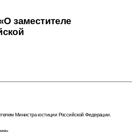
 «О заместителе
йской
тителем Министра юстиции Российской Федерации.
ния».