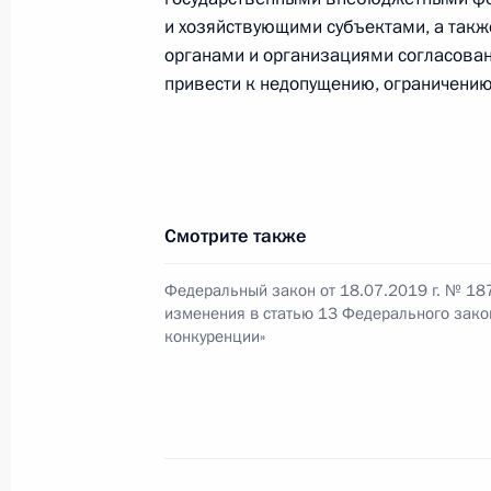
парламентского контроля
и хозяйствующими субъектами, а такж
26 июля 2019 года, 13:35
органами и организациями согласован
привести к недопущению, ограничению
Внесено изменение в статью 78–3 
26 июля 2019 года, 13:30
Смотрите также
Уточнено положение Бюджетного к
Федеральный закон от 18.07.2019 г. № 18
изменения в статью 13 Федерального зако
районов пошлины за совершение н
конкуренции»
органов местного самоуправления
26 июля 2019 года, 13:25
Внесено изменение в статью 53 Бю