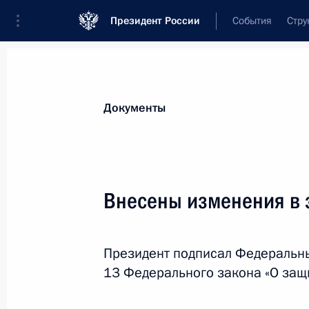
Президент России
События
Стру
Новости
Поручения Президента
Банк
Документы
Показа
Введена уголовная ответственность
Внесены изменения в 
аккредитации
26 июля 2019 года, 13:55
Президент подписал Федеральны
13 Федерального закона «О защ
Введена уголовная ответственность