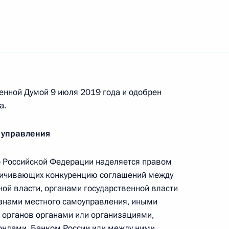
инской помощи
 совершенствование правового регулирования
ганах прокуратуры
енной Думой 9 июля 2019 года и одобрен
а.
 управления
дка медицинского обслуживания персонала
ода Байконур, посёлков Торетам и Акай
 Российской Федерации наделяется правом
аничивающих конкуренцию соглашений между
й власти, органами государственной власти
ганами местного самоуправления, иными
органов органами или организациями,
нения в части совершенствования
ндами, Банком России или между ними