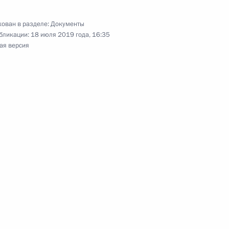
ован в разделе:
Документы
бликации:
18 июля 2019 года, 16:35
ая версия
декс в связи с совершенствованием
ения о судебном примирении
нвенции ШОС по противодействию экстремизму