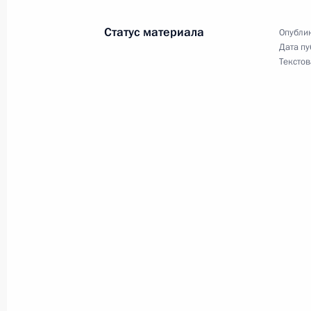
26 июля 2019 года, 13:20
Статус материала
Опублик
Дата пу
Текстов
Внесены изменения в Налоговый ко
примирительных процедур в суде
26 июля 2019 года, 13:15
Законодательно закреплены полож
26 июля 2019 года, 13:10
Подписан закон о ратификации Ко
26 июля 2019 года, 13:05