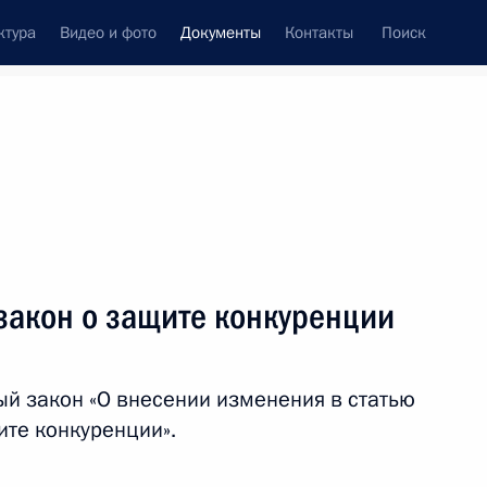
ктура
Видео и фото
Документы
Контакты
Поиск
 документов
Конституция России
июль, 2019
ть следующие материалы
 за проведение техосмотра транспорта без
закон о защите конкуренции
й закон «О внесении изменения в статью
ите конкуренции».
 за воспрепятствование законной деятельности