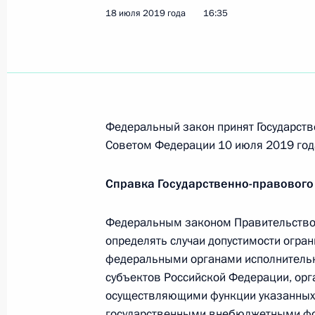
медработника по оказанию медиц
18 июля 2019 года
16:35
26 июля 2019 года, 13:50
Подписан закон, направленный на
вопросов прохождения службы в ор
Федеральный закон принят Государств
26 июля 2019 года, 13:45
Советом Федерации 10 июля 2019 год
Справка Государственно-правового
Подписан закон, касающийся поря
космодрома Байконур, жителей гор
Федеральным законом Правительство
определять случаи допустимости огр
26 июля 2019 года, 13:40
федеральными органами исполнительно
субъектов Российской Федерации, ор
осуществляющими функции указанных 
В Бюджетный кодекс внесены изме
государственными внебюджетными фо