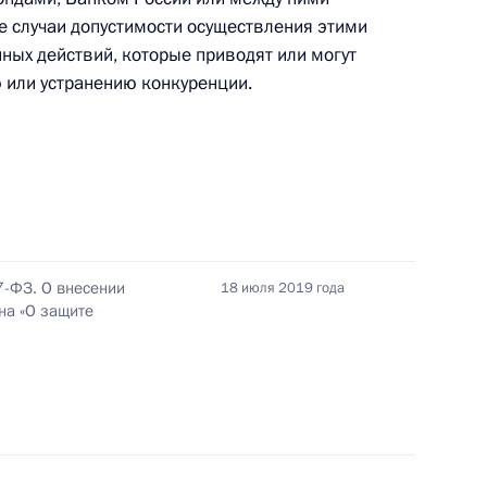
е случаи допустимости осуществления этими
ных действий, которые приводят или могут
 или устранению конкуренции.
Бюджетного кодекса
одекса о зачислении в бюджеты муниципальных
7-ФЗ. О внесении
18 июля 2019 года
на «О защите
отариальных действий должностными лицами
джетного кодекса