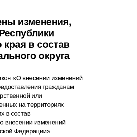
ены изменения,
Республики
 края в состав
льного округа
акон «О внесении изменений
редоставления гражданам
арственной или
енных на территориях
х в состав
 о внесении изменений
йской Федерации»