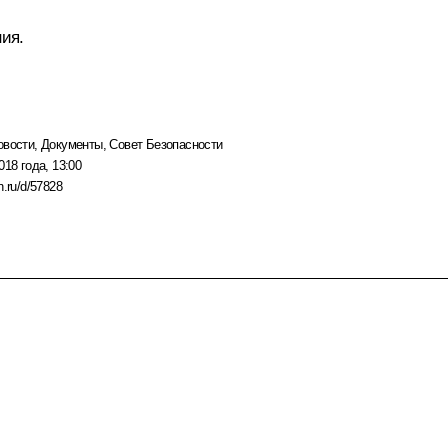
ния.
овости
,
Документы
,
Совет Безопасности
018 года, 13:00
n.ru/d/57828