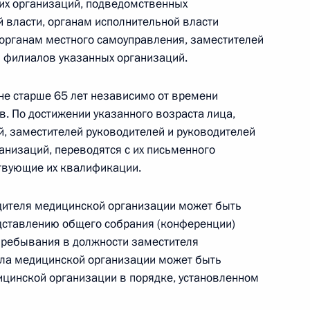
их организаций, подведомственных
 о полиции
 власти, органам исполнительной власти
органам местного самоуправления, заместителей
й филиалов указанных организаций.
 совершенствование законодательства
 не старше 65 лет независимо от времени
я, связанные с неуплатой страховых взносов
в. По достижении указанного возраста лица,
, заместителей руководителей и руководителей
низаций, переводятся с их письменного
ствующие их квалификации.
яющие полномочия должностных лиц «Росатома»
дителя медицинской организации может быть
министративных правонарушениях
едставлению общего собрания (конференции)
 пребывания в должности заместителя
ала медицинской организации может быть
ицинской организации в порядке, установленном
 внедрение новой модели ценообразования