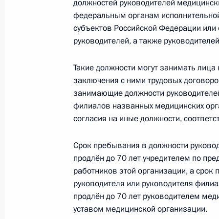
должностей руководителей медицинск
случаев на производстве и в закон
федеральным органам исполнительной
31 июля 2017 года, 10:30
субъектов Российской Федерации или 
руководителей, а также руководителе
Подписан закон, направленный на
Такие должности могут занимать лица
об ответственности за преступлени
заключения с ними трудовых договоро
занимающие должности руководителей
31 июля 2017 года, 10:20
филиалов названных медицинских орга
согласия на иные должности, соответ
Внесены изменения в КоАП, уточн
Срок пребывания в должности руково
при производстве по делам об ад
продлён до 70 лет учредителем по пр
работников этой организации, а срок
31 июля 2017 года, 10:10
руководителя или руководителя фили
продлён до 70 лет руководителем мед
уставом медицинской организации.
Подписан закон, направленный на