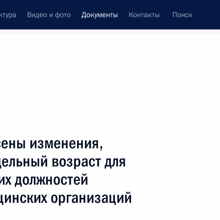
ктура
Видео и фото
Документы
Контакты
Поиск
 документов
Конституция России
июль, 2017
ть следующие материалы
ажданстве и о правовом положении иностранных
сены изменения,
ельный возраст для
их должностей
цинских организаций
нения, касающиеся применения