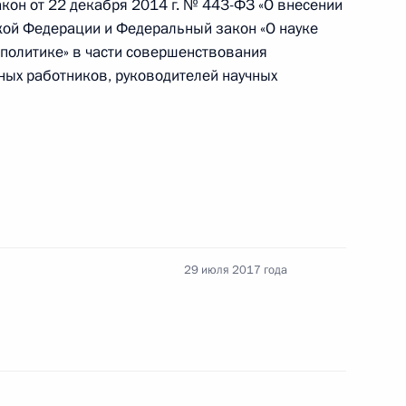
кон от 22 декабря 2014 г. № 443-ФЗ «О внесении
уголовную ответственность за незаконные
кой Федерации и Федеральный закон «О науке
о бюллетеня
 политике» в части совершенствования
ных работников, руководителей научных
37 закона об адвокатской деятельности
29 июля 2017 года
олнительный кодекс и закон
лицами, освобождёнными из мест лишения