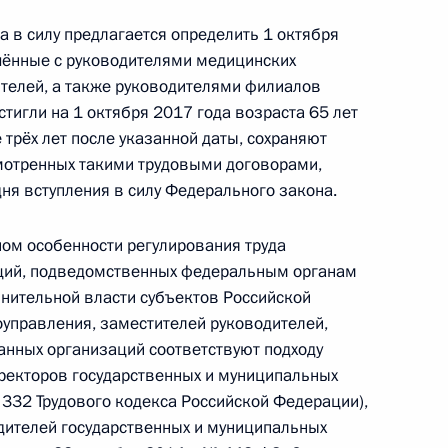
 в силу предлагается определить 1 октября
чённые с руководителями медицинских
телей, а также руководителями филиалов
тигли на 1 октября 2017 года возраста 65 лет
е трёх лет после указанной даты, сохраняют
требований к кредитным организациям,
смотренных такими трудовыми договорами,
едства
 дня вступления в силу Федерального закона.
м особенности регулирования труда
ций, подведомственных федеральным органам
лнительной власти субъектов Российской
егулировании производства и оборота
управления, заместителей руководителей,
спиртосодержащей продукции
анных организаций соответствуют подходу
оректоров государственных и муниципальных
 332 Трудового кодекса Российской Федерации),
дителей государственных и муниципальных