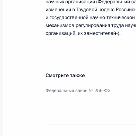
научных организаций (Федеральный за
Подписан закон, устанавливающей 
изменений в Трудовой кодекс Российс
выдачу и получение избирательног
и государственной научно-технической
31 июля 2017 года, 09:30
механизмов регулирования труда науч
организаций, их заместителей»).
Внесены изменения в статьи 31 и 
и адвокатуре
31 июля 2017 года, 09:10
Смотрите также
Федеральный закон № 256-ФЗ
Внесены изменения в Уголовно-исп
об административном надзоре за 
свободы
31 июля 2017 года, 09:00