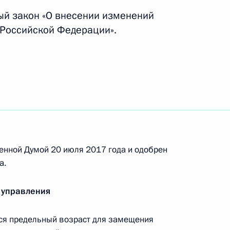
авоохранении
ый закон «О внесении изменений
 Российской Федерации».
ок оплаты коммунальных услуг, потребляемых
 в многоквартирном доме
декс в части использования нефтегазовых
енной Думой 20 июля 2017 года и одобрен
а.
 управления
ся предельный возраст для замещения
зательном соцстраховании от несчастных