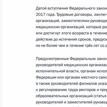
в сфере теплоснабжения
Датой вступления Федерального закона
31 июля 2017 года, 10:00
2017 года. Трудовые договоры, заклю
организаций, заместителями руководи
медицинских организаций, которые дос
или достигнут этого возраста в течени
Определён порядок установления 
действие до истечения сроков, преду
в которых могут размещаться госср
но не более чем в течение трёх лет со
31 июля 2017 года, 09:50
Предусмотренные Федеральным законо
руководителей медицинских организа
исполнительной власти, органам испо
Внесены изменения в закон о госр
Федерации или органам местного само
этилового спирта, алкогольной и 
а также руководителей филиалов указ
31 июля 2017 года, 09:40
к регулированию труда ректоров и пр
образовательных организаций (статья
руководителей и заместителей руково