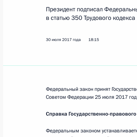
информационных технологий в здр
Президент подписал Федеральн
31 июля 2017 года, 11:00
в статью 350 Трудового кодекса
Подписан закон, уточняющий поряд
30 июля 2017 года
18:15
при содержании общего имущества
31 июля 2017 года, 10:50
Внесены изменения в Бюджетный ко
Федеральный закон принят Государств
доходов федерального бюджета
Советом Федерации 25 июля 2017 год
31 июля 2017 года, 10:40
Справка Государственно-правового
Федеральным законом устанавливает
Внесены изменения в закон об обя