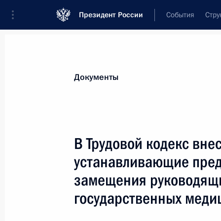
Президент России
События
Стру
Новости
Поручения Президента
Банк
Документы
Показа
Внесены изменения в законы о гр
В Трудовой кодекс вне
граждан
устанавливающие пред
31 июля 2017 года, 11:05
замещения руководящ
государственных меди
В законодательство внесены изме