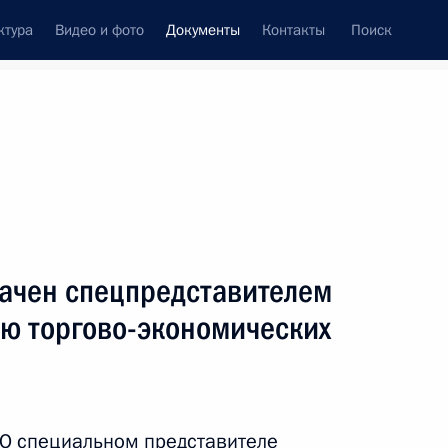
ктура
Видео и фото
Документы
Контакты
Поиск
 документов
Конституция России
сентябрь, 2016
ть следующие материалы
ачен спецпредставителем
дителем протокола Президента
ию торгово-экономических
«О специальном представителе