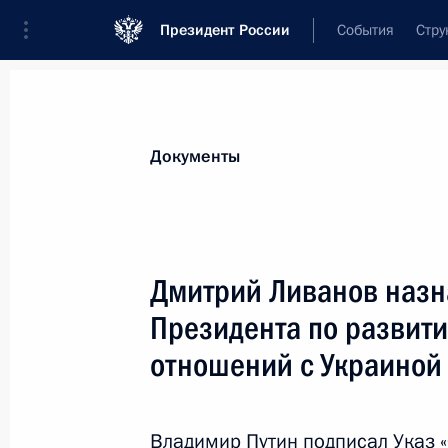
Президент России
События
Стру
Новости
Поручения Президента
Банк
Документы
Показа
8 сентября 2016 года, четверг
Дмитрий Ливанов назн
Владислав Китаев назначен руково
Президента по развит
8 сентября 2016 года, 09:30
отношений с Украиной
3 сентября 2016 года, суббота
Владимир Путин подписал Указ 