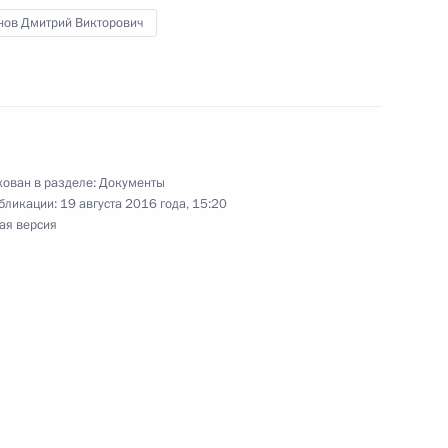
нов Дмитрий Викторович
-летия со дня рождения Фёдора Достоевского
ован в разделе:
Документы
бликации:
19 августа 2016 года, 15:20
дставителем Президента по развитию торгово-
ая версия
ной
ования и науки Российской Федерации»