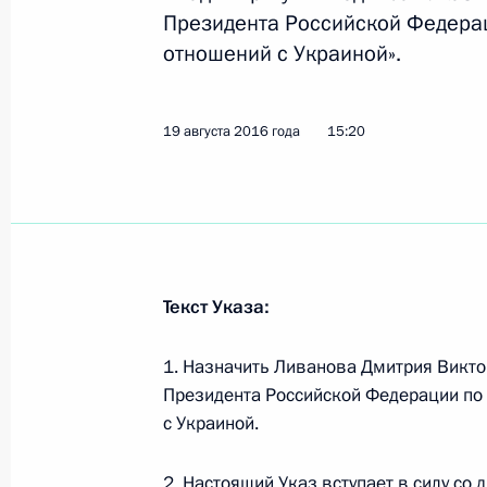
Президента Российской Федера
Внесены изменения в Указ о прове
отношений с Украиной».
3 сентября 2016 года, 16:40
19 августа 2016 года
15:20
27 августа 2016 года, суббота
Внесены кандидатуры на должность
27 августа 2016 года, 14:25
Текст Указа:
Внесены кандидатуры на должность
1. Назначить Ливанова Дмитрия Викт
Президента Российской Федерации по
27 августа 2016 года, 14:20
с Украиной.
2. Настоящий Указ вступает в силу со 