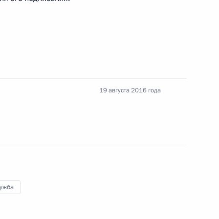
ыми наградами чемпионов и призёров Игр XXXI
19 августа 2016 года
 из резервного фонда Президента
 из резервного фонда Президента
лужба