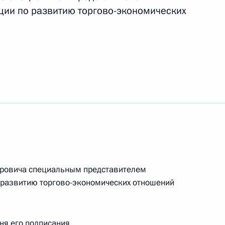
ции по развитию торгово-экономических
дении в России Года экологии
 Главы Карачаево-Черкесской Республики
 Главы Республики Северная Осетия – Алания
оровича специальным представителем
 развитию торгово-экономических отношений
дня его подписания.