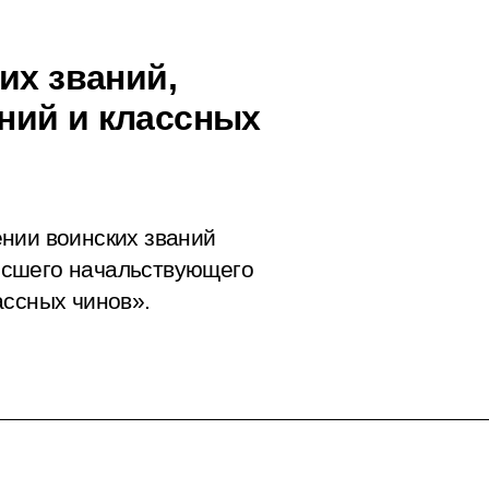
их званий,
ний и классных
нии воинских званий
ысшего начальствующего
ассных чинов».