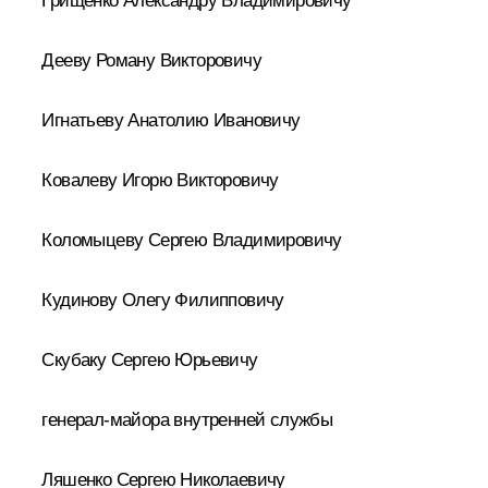
Грищенко Александру Владимировичу
Дееву Роману Викторовичу
Игнатьеву Анатолию Ивановичу
Ковалеву Игорю Викторовичу
Коломыцеву Сергею Владимировичу
Кудинову Олегу Филипповичу
Скубаку Сергею Юрьевичу
генерал-майора внутренней службы
Ляшенко Сергею Николаевичу