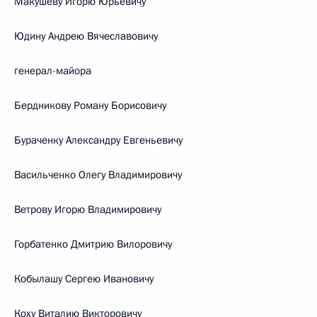
Макушеву Игорю Юрьевичу
Юдину Андрею Вячеславовичу
генерал-майора
Бердникову Роману Борисовичу
Бураченку Александру Евгеньевичу
Васильченко Олегу Владимировичу
Ветрову Игорю Владимировичу
Горбатенко Дмитрию Вилоровичу
Кобылашу Сергею Ивановичу
Коху Виталию Викторовичу