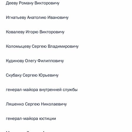
Дееву Роману Викторовичу
Игнатьеву Анатолию Ивановичу
Ковалеву Игорю Викторовичу
Коломыцеву Сергею Владимировичу
Кудинову Олегу Филипповичу
Скубаку Сергею Юрьевичу
генерал-майора внутренней службы
Ляшенко Сергею Николаевичу
генерал-майора юстиции