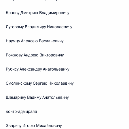
Краеву Дмитрию Владимировичу
Луговому Владимиру Николаевичу
Наумцу Алексею Васильевичу
Рожнову Андрею Викторовичу
Рубису Александру Анатольевичу
Смолинскому Сергею Николаевичу
Шамарину Вадиму Анатольевичу
контр-адмирала
Зваричу Игорю Михайловичу