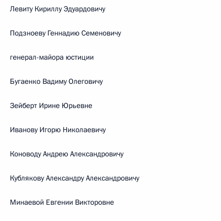
Левиту Кириллу Эдуардовичу
Подзноеву Геннадию Семеновичу
генерал-майора юстиции
Бугаенко Вадиму Олеговичу
Зейберт Ирине Юрьевне
Иванову Игорю Николаевичу
Коноводу Андрею Александровичу
Кублякову Александру Александровичу
Минаевой Евгении Викторовне