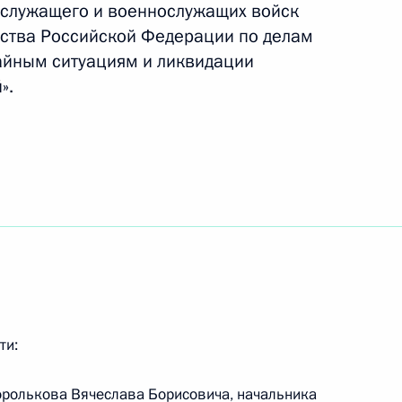
 служащего и военнослужащих войск
иальным представителем Президента по Южной
ства Российской Федерации по делам
айным ситуациям и ликвидации
».
льным представителем Президента
х Силах
ти:
оролькова Вячеслава Борисовича, начальника