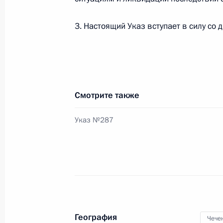
Распоряжение о выделении средств
3. Настоящий Указ вступает в силу со 
19 марта 2012 года, 09:30
16 марта 2012 года, пятница
Смотрите также
Александр Ткачёв назначен спецпр
Указ №287
16 марта 2012 года, 19:15
14 марта 2012 года, среда
Общественная экспертиза законопр
14 марта 2012 года, 14:10
География
Чече