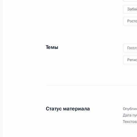
Заба
13 марта 2012 года, вторник
Росто
Подписан Указ о Национальном пл
2013 годы
Темы
Госс
13 марта 2012 года, 15:00
Реги
12 марта 2012 года, понедельник
Подписан Указ о праздновании 100
12 марта 2012 года, 12:00
Статус материала
Опублик
Дата пу
Текстов
9 марта 2012 года, пятница