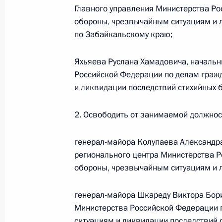
Указ о присуждении премий Презид
Главного управления Министерства Р
21 марта 2012 года, 10:10
обороны, чрезвычайным ситуациям и 
по Забайкальскому краю;
Яхьяева Руслана Хамадовича, начальн
20 марта 2012 года, вторник
Российской Федерации по делам граж
Гранты Президента России присужд
и ликвидации последствий стихийных 
20 марта 2012 года, 08:00
2. Освободить от занимаемой должност
генерал-майора Колупаева Александр
19 марта 2012 года, понедельник
регионального центра Министерства 
Президент внёс в Госдуму на рати
обороны, чрезвычайным ситуациям и л
ЕврАзЭС
генерал-майора Шкареду Виктора Бори
19 марта 2012 года, 12:30
Министерства Российской Федерации 
ситуациям и ликвидации последствий с