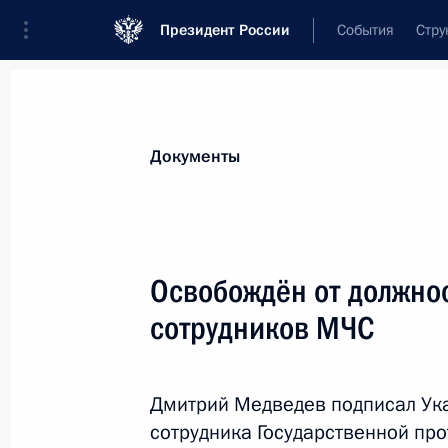
Президент России
События
Стру
Новости
Поручения Президента
Банк
Документы
Показа
21 марта 2012 года, среда
Освобождён от должно
Дмитрий Медведев внёс в Госдуму 
сотрудников МЧС
стран ОДКБ в области производств
21 марта 2012 года, 17:20
Дмитрий Медведев подписал Ука
сотрудника Государственной пр