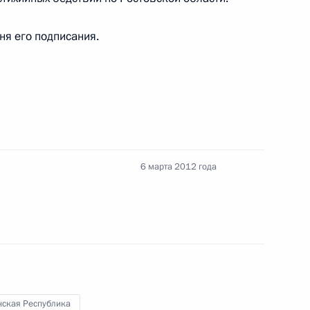
 из резервного фонда Президента
дня его подписания.
едставителем Президента по Абхазии
6 марта 2012 года
оекта «О контроле за расходами»
нская Республика