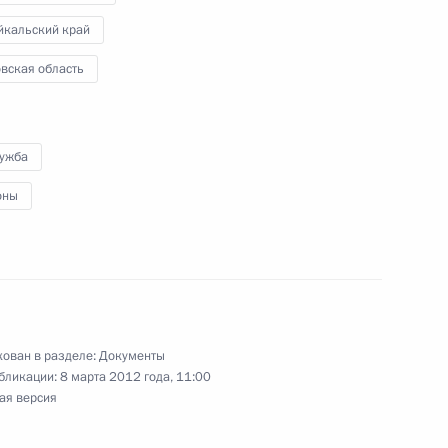
йкальский край
вская область
ане противодействия коррупции на 2012–
лужба
оны
-летия создания Военно-воздушных сил
ован в разделе:
Документы
бликации:
8 марта 2012 года, 11:00
ая версия