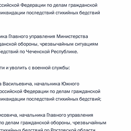
ента для молодых деятелей культуры 2011 года
оссийской Федерации по делам гражданской
ликвидации последствий стихийных бедствий
ика Главного управления Министерства
данской обороны, чрезвычайным ситуациям
ены ряду деятелей культуры
бедствий по Чеченской Республике.
и и уволить с военной службы:
а Васильевича, начальника Южного
Российской Федерации по делам гражданской
фикацию Протокол об изменении Статута Суда
иквидации последствий стихийных бедствий;
совича, начальника Главного управления
по делам гражданской обороны, чрезвычайным
тихийных бедствий по Ростовской области.