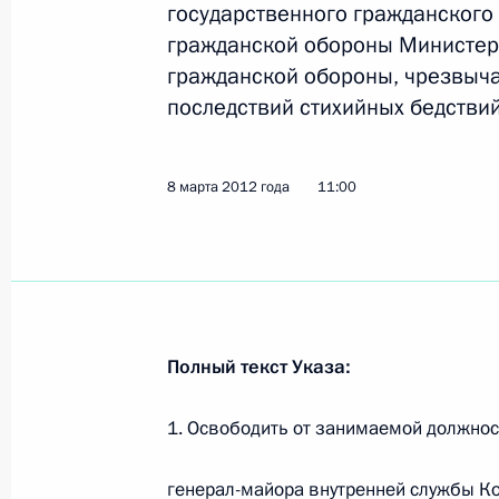
государственного гражданского
Таймураз Мамсуров назначен спец
гражданской обороны Министер
Осетии
гражданской обороны, чрезвыч
21 марта 2012 года, 17:00
последствий стихийных бедствий
Дмитрий Рогозин назначен специа
8 марта 2012 года
11:00
по Приднестровью
21 марта 2012 года, 16:40
Кадровые изменения в Вооружённы
Полный текст Указа:
21 марта 2012 года, 16:30
1. Освободить от занимаемой должнос
генерал-майора внутренней службы К