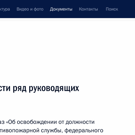
ктура
Видео и фото
Документы
Контакты
Поиск
 документов
Конституция России
март, 2012
ть следующие материалы
сти ряд руководящих
на ратификацию соглашение о сотрудничестве
а и утилизации продукции военного назначения
з «Об освобождении от должности
отивопожарной службы, федерального