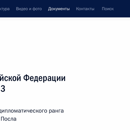
ктура
Видео и фото
Документы
Контакты
Поиск
 документов
Справка
Конституция России
ийской Федерации
13
 дипломатического ранга
 Посла
дата принятия