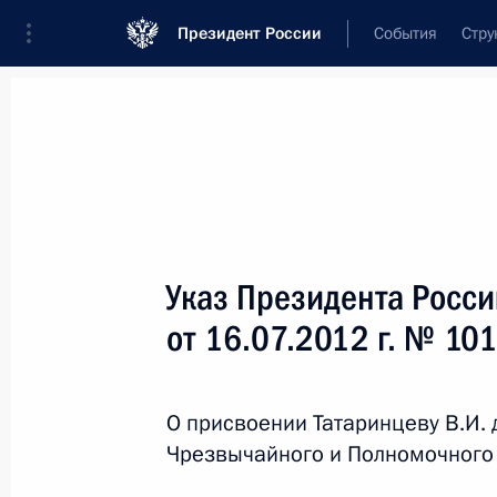
Президент России
События
Стру
Новости
Поручения Президента
Банк
Название документа или его номер
Указ Президента Росс
Текст в документе
от 16.07.2012 г. № 10
Вид документа
О присвоении Татаринцеву В.И.
Все
Чрезвычайного и Полномочного
Дата вступления в силу...
или 