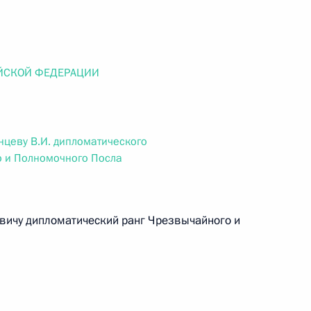
ального закона «О персональных данных» и отдельные
ации
ЙСКОЙ ФЕДЕРАЦИИ
 г. № 256-ФЗ
кон «О присяжных заседателях федеральных судов общей
нцеву В.И. дипломатического
о и Полномочного Посла
вичу дипломатический ранг Чрезвычайного и
 г. № 263-ФЗ
ального закона «О государственной регистрации