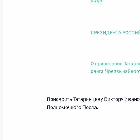
УКАЗ
О внесении изменений в статью 12 Федер
законодательные акты Российской Федер
26 июля 2026 года
ПРЕЗИДЕНТА РОССИ
Федеральный закон от 26.07.2026
О внесении изменений в Федеральный за
О присвоении Татари
юрисдикции в Российской Федерации»
ранга Чрезвычайног
26 июля 2026 года
Присвоить Татаринцеву Виктору Ивано
Федеральный закон от 26.07.2026
Полномочного Посла.
О внесении изменений в статью 12 Федер
недвижимости»
26 июля 2026 года