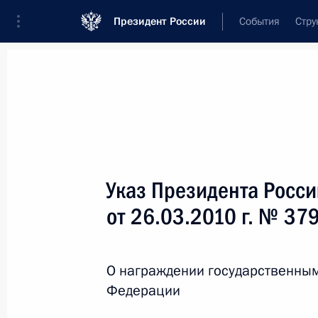
Президент России
События
Стру
Новости
Поручения Президента
Банк
Название документа или его номер
Указ Президента Росс
Текст в документе
от 26.03.2010 г. № 37
Вид документа
О награждении государственны
Все
Федерации
Дата вступления в силу...
или 