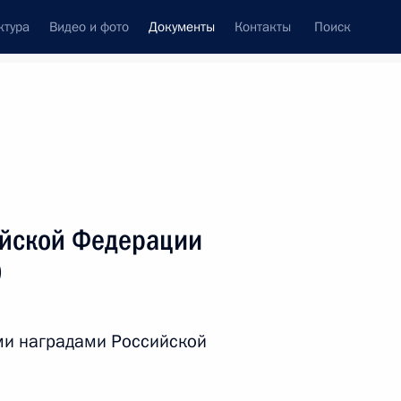
ктура
Видео и фото
Документы
Контакты
Поиск
 документов
Справка
Конституция России
ийской Федерации
9
ми наградами Российской
дата принятия