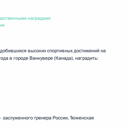
ального закона «О персональных данных» и отдельные
ации
дарственными наградами
ии
 г. № 256-ФЗ
 добившихся высоких спортивных достижений на
кон «О присяжных заседателях федеральных судов общей
ода в городе Ванкувере (Канада), наградить:
 г. № 263-ФЗ
ального закона «О государственной регистрации
 заслуженного тренера России, Тюменская