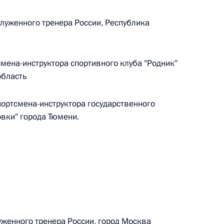
луженного тренера России, Республика
 г. № 242-ФЗ
части первой и статью 227–1 части второй Налогового
мена-инструктора спортивного клуба "Родник"
область
ортсмена-инструктора государственного
овки" города Тюмени.
 г. № 246-ФЗ
 Российской Федерации
 г. № 268-ФЗ
женного тренера России, город Москва
кон «О пробации в Российской Федерации»