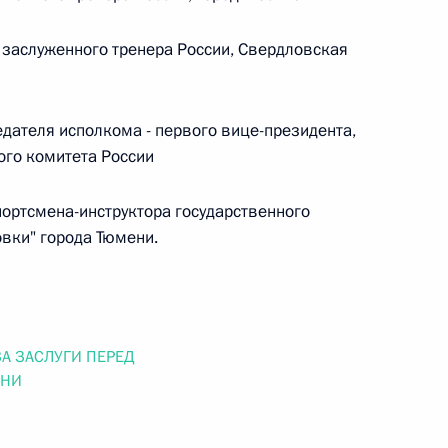
аслуженного тренера России, Свердловская
 г. № 267-ФЗ
ателя исполкома - первого вице-президента,
ого комитета России
льного закона «О благотворительной деятельности
ортсмена-инструктора государственного
овки" города Тюмени.
 г. № 251-ФЗ
с Российской Федерации и статьи 31 и 151 Уголовно-
А ЗАСЛУГИ ПЕРЕД
дерации
ЕНИ