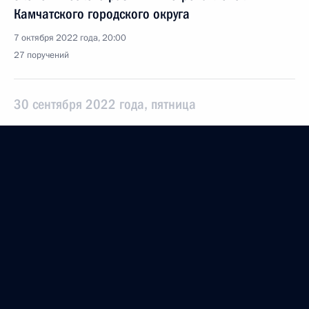
Камчатского городского округа
7 октября 2022 года, 20:00
27 поручений
30 сентября 2022 года, пятница
Перечень поручений по итогам совещания
с членами Правительства
30 сентября 2022 года, 21:00
8 поручений
28 сентября 2022 года, среда
Перечень поручений по вопросам организации
деятельности Общероссийского общественно-