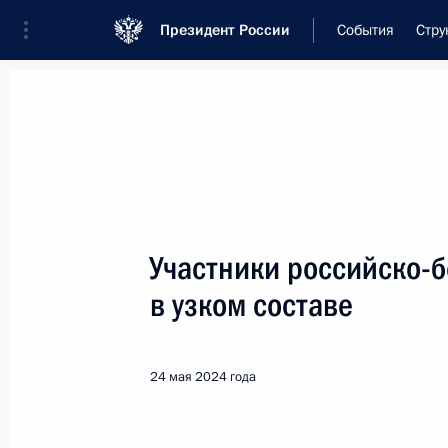
Президент России
События
Стру
Встреча с военнослужащими Во
26 июля 2026 года
Участники российско-б
Рабочая встреча с ви
в узком составе
Президента в ДФО Юр
1 день
назад
24 мая 2024 года