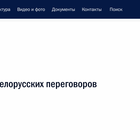
ктура
Видео и фото
Документы
Контакты
Поиск
енно-Морского Флота
елорусских переговоров
це-премьером – полпредом
ием Трутневым