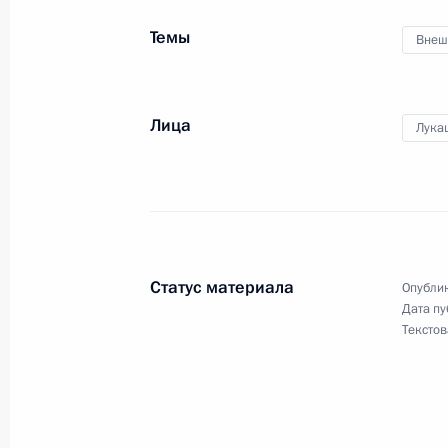
Встреча с главой Калмыкии Бату Х
Темы
Внеш
21 мая 2024 года, 14:30
Москва, Кремль
Лица
Лука
20 мая 2024 года, понедельник
Совещание о развитии топливно-эн
20 мая 2024 года, 19:30
Москва, Кремль
Статус материала
Опублик
Рабочая встреча с главой Кабарди
Дата пу
Текстов
Казбеком Коковым
20 мая 2024 года, 13:10
Москва, Кремль