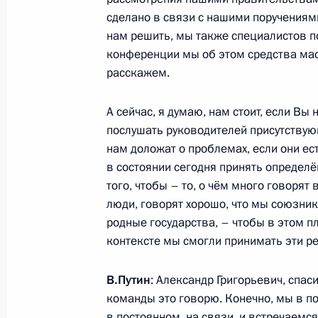
Начало российско-узбекистанских
сделано в связи с нашими поручениями
составе
нам решить, мы также специалистов по
конференции мы об этом средства ма
27 мая 2024 года, 13:10
расскажем.
А сейчас, я думаю, нам стоит, если Вы 
Начало беседы с Президентом Рес
послушать руководителей присутствующ
Мирзиёевым
нам доложат о проблемах, если они ест
27 мая 2024 года, 12:15
Ташкент
в состоянии сегодня принять определ
того, чтобы – то, о чём много говорят
люди, говорят хорошо, что мы союзник
родные государства, – чтобы в этом пл
25 мая 2024 года, суббота
контексте мы смогли принимать эти р
Встреча с руководителями предпри
В.Путин
: Александр Григорьевич, спа
25 мая 2024 года, 16:35
Московская област
команды это говорю. Конечно, мы в п
в постоянном, на связи, и встречаемс