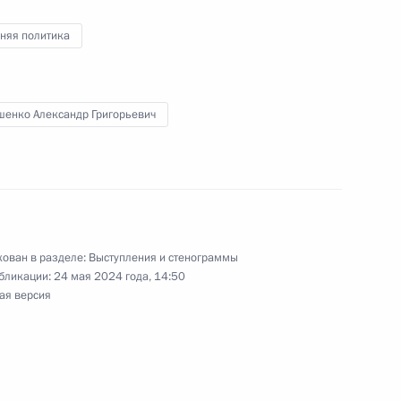
асиковым
3
няя политика
шенко Александр Григорьевич
ергетического комплекса
4
4м
ован в разделе:
Выступления и стенограммы
но-Балкарской Республики
бликации:
24 мая 2024 года, 14:50
3
ая версия