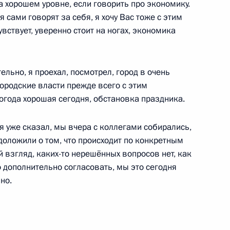
на хорошем уровне, если говорить про экономику.
 сами говорят за себя, я хочу Вас тоже с этим
вствует, уверенно стоит на ногах, экономика
ы
19
ельно, я проехал, посмотрел, город в очень
городские власти прежде всего с этим
погода хорошая сегодня, обстановка праздника.
я уже сказал, мы вчера с коллегами собирались,
ложили о том, что происходит по конкретным
ой области Вадимом Шумковым
3
 взгляд, каких-то нерешённых вопросов нет, как
о дополнительно согласовать, мы это сегодня
но.
ипецкой области Игорем
2