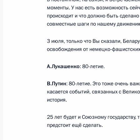
моменты. У нас есть возможность сейча
24 мая 2024 года, пятница
происходит и что должно быть сделан
совместные шаги по нашему движению 
Пресс-конференция по итогам росс
переговоров
3 июля, только что Вы сказали, Белар
24 мая 2024 года, 17:30
Минск
освобождения от немецко-фашистских
А.Лукашенко
: 80-летие.
Начало российско-белорусских пе
составе
В.Путин
: 80-летие. Это тоже очень ва
касается событий, связанных с Велик
24 мая 2024 года, 16:40
Минск
история.
25 лет будет и Союзному государству, 
Начало российско-белорусских пер
предстоит ещё сделать.
24 мая 2024 года, 14:50
Минск