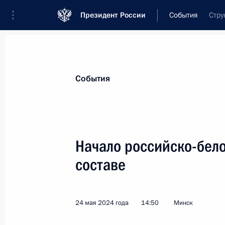
Президент России
События
Стру
Президент
Администрация
Государст
Новости
Стенограммы
Поездки
Те
События
Рубрикация материалов
Все материалы
Начало российско-бело
Послания Федеральному Собранию
составе
Заявления по важнейшим вопросам
Совещания, заседания, рабочие встречи
24 мая 2024 года
14:50
Минск
Речи и обращения