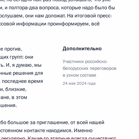
 переговоров в расширенном
12
6м
, и полтора-два вопроса, которые надо было бы
слушаем, они нам доложат. На итоговой пресс-
ссовой информации проинформируем, всё
Дополнительно
не против,
публики Узбекистан Шавкатом
5
их групп: они
Участники российско-
ь. И, я думаю, мы
белорусских переговоров
ённые решения для
в узком составе
 в последнее время
24 мая 2024 года
и, близкие,
ане, в этом
ешения.
ятий ОПК
11
6м
сибо большое за приглашение, от всей нашей
ь, Королёв
остоянном контакте находимся. Именно
я регулярно. Какие-то этапные всегда существуют