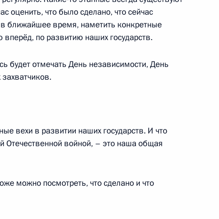
с оценить, что было сделано, что сейчас
о в ближайшее время, наметить конкретные
вперёд, по развитию наших государств.
ийско-белорусских
12
38м
усь будет отмечать День независимости, День
 захватчиков.
реговоров в расширенном
8
13м
жные вехи в развитии наших государств. И что
ой Отечественной войной, – это наша общая
тоже можно посмотреть, что сделано и что
еговоров в узком составе
8