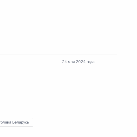
Агентства стратегических
:
11
24 мая 2024 года
твенной Думы Вячеславом
4
ублика Беларусь