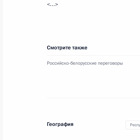
<…>
22 мая 2024 года, 23:10
Москва, Кремль
Заседание наблюдательного совета 
инициатив
Смотрите также
22 мая 2024 года, 17:30
Москва
Российско-белорусские переговоры
21 мая 2024 года, вторник
Встреча с Председателем Государс
Володиным
21 мая 2024 года, 21:45
Москва, Кремль
География
Респ