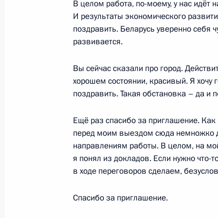
В целом работа, по-моему, у нас идёт 
И результаты экономического развития
поздравить. Беларусь уверенно себя чу
23 мая 2024 года, четверг
развивается.
Российско-бахрейнские переговор
Вы сейчас сказали про город. Действит
23 мая 2024 года, 14:50
Москва, Кремль
хорошем состоянии, красивый. Я хочу 
поздравить. Такая обстановка – да и 
22 мая 2024 года, среда
Ещё раз спасибо за приглашение. Как 
перед моим выездом сюда немножко до
Встреча с губернатором Курганск
направлениям работы. В целом, на мой
22 мая 2024 года, 23:45
Москва, Кремль
я понял из докладов. Если нужно что-т
в ходе переговоров сделаем, безуслов
Спасибо за приглашение.
Рабочая встреча с губернатором Л
Артамоновым