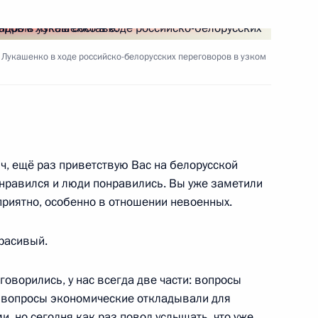
ть следующие материалы
Лукашенко в ходе российско-белорусских переговоров в узком
ана
11
22м
, ещё раз приветствую Вас на белорусской
онравился и люди понравились. Вы уже заметили
приятно, особенно в отношении невоенных.
ссийско-узбекистанских
1
23м
красивый.
говорились, у нас всегда две части: вопросы
ы вопросы экономические откладывали для
, но сегодня как раз повод услышать, что уже