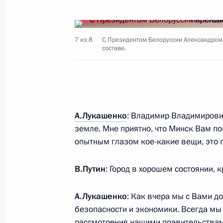
Показа
7 из 8
С Президентом Белоруссии Александром 
составе.
27 мая 2024 года, понедельник
Совет регионов России и Узбекист
27 мая 2024 года, 18:15
Ташкент
А.Лукашенко
: Владимир Владимирович
земле. Мне приятно, что Минск Вам п
опытным глазом кое-какие вещи, это 
Заявление для прессы по итогам ро
переговоров
В.Путин
: Город в хорошем состоянии, 
27 мая 2024 года, 15:30
Ташкент
А.Лукашенко
: Как вчера мы с Вами до
безопасности и экономики. Всегда м
рассмотрения нашими правительствами