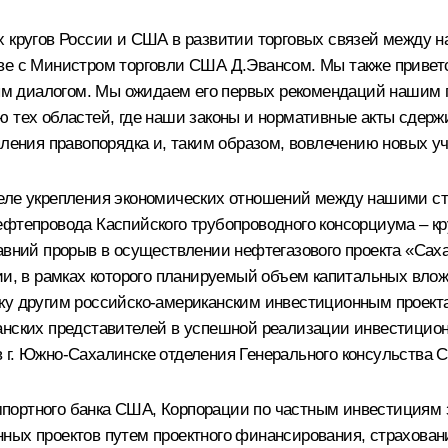
ых кругов России и США в развитии торговых связей между
ве с Министром торговли США Д.Эвансом. Мы также привет
 диалогом. Мы ожидаем его первых рекомендаций нашим п
 тех областей, где наши законы и нормативные акты сдержи
епления правопорядка и, таким образом, вовлечению новых 
деле укрепления экономических отношений между нашими ст
ефтепровода Каспийского трубопроводного консорциума – к
авний прорыв в осуществлении нефтегазового проекта «Саха
ии, в рамках которого планируемый объем капитальных вложе
ку другим российско-американским инвестиционным проекта
канских представителей в успешной реализации инвестицио
 г. Южно-Сахалинске отделения Генерального консульства 
портного банка США, Корпорации по частным инвестициям з
ых проектов путем проектного финансирования, страхования 