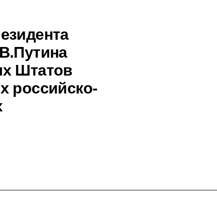
езидента
В.Путина
ых Штатов
х российско-
х