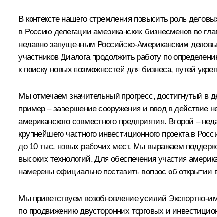
В контексте нашего стремления повысить роль делов
в Россию делегации американских бизнесменов во гла
недавно запущенным Российско-Американским деловым
участников Диалога продолжить работу по определению
к поиску новых возможностей для бизнеса, путей укр
Мы отмечаем значительный прогресс, достигнутый в 
пример – завершение сооружения и ввод в действие н
американского совместного предприятия. Второй – нед
крупнейшего частного инвестиционного проекта в Росс
до 10 тыс. новых рабочих мест. Мы выражаем поддерж
высоких технологий. Для обеспечения участия амери
намерены официально поставить вопрос об открытии в
Мы приветствуем возобновление усилий Экспортно-им
по продвижению двусторонних торговых и инвестиционн