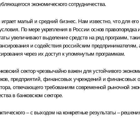
убляющегося экономического сотрудничества.
 играет малый и средний бизнес. Нам известно, что для е
словия. По мере укрепления в России основ правопорядка 
ты увеличивают выделение средств на ряд программ, такие
нансирования и содействия российским предпринимателям, 
ирования через их доступ к упомянутым программам.
ковский сектор чрезвычайно важен для устойчивого экономи
анков, предприятий, финансовых учреждений и финансовых о
ктора, отвечающего требованиям современной рыночной эк
тва в банковском секторе.
тического – с выходом на конкретные результаты – решени