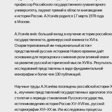
профессор Российского государственного гуманитарного
университета, лауреат премий в области книговедения
и истории России. А.Усачёв родился 17 марта 1978 года
в Москве.
А.Усачёв внёс большой вклад в изучение истории российск
государственности, древнерусской книжности XVI в.
Охарактеризованный им «национальный исток»
представлений русских историков Нового времени даёт
основания для переоценки и снижения роли влияний извне
на развитие русской исторической мысли XVIII в. Результат
исследований представлены в виде фундаментальной
монографии и более чем 130 публикаций.
Научные труды А.Усачёва посвящены российской истории X
в., изучению представлений государственных идеологов это
столетия о периоде становления Русского государства,
источниковедению истории России XV–XVII вв., русской
историографии XVI–XX вв. Им исследованы процессы