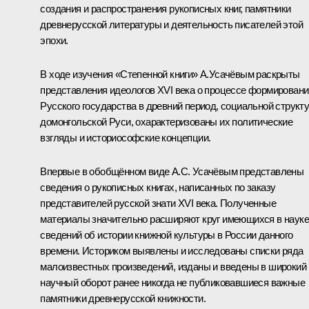
создания и распространения рукописных книг, памятники
древнерусской литературы и деятельность писателей этой
эпохи.
В ходе изучения «Степенной книги» А.Усачёвым раскрыты
представления идеологов XVI века о процессе формировани
Русского государства в древний период, социальной структ
домонгольской Руси, охарактеризованы их политические
взгляды и историософские концепции.
Впервые в обобщённом виде А.С. Усачёвым представлены
сведения о рукописных книгах, написанных по заказу
представителей русской знати XVI века. Полученные
материалы значительно расширяют круг имеющихся в науке
сведений об истории книжной культуры в России данного
времени. Историком выявлены и исследованы списки ряда
малоизвестных произведений, изданы и введены в широкий
научный оборот ранее никогда не публиковавшиеся важные
памятники древнерусской книжности.