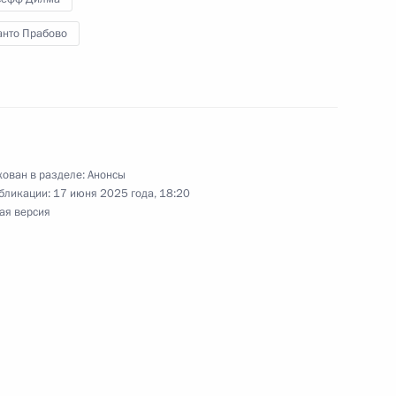
сударственные премии в области науки
встретится с участниками программы «Время
анто Прабово
ован в разделе:
Анонсы
аседание Совета по стратегическому развитию
бликации:
17 июня 2025 года, 18:20
ая версия
ме видеоконференции
о языка, Владимир Путин в режиме
по реализации государственной политики