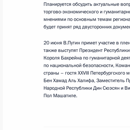
Евразийского экономического сою
Планируется обсудить актуальные воп
торгово-экономического и гуманитарно
мнениями по основным темам регионал
будет принят ряд двусторонних докуме
25 июня 2025 года
20 июня В.Путин примет участие в пле
25 июня Владимир Путин в режиме
также выступят Президент Республики
создания культурно-образовательн
Короля Бахрейна по гуманитарной дея
по национальной безопасности, Кома
страны – гостя XXVIII Петербургског
Бен Хамад Аль Халифа, Заместитель П
23 июня 2025 года
Народной Республики Дин Сюэсян и В
Пол Машатиле.
23 июня Владимир Путин встретитс
и военных ведомств, а также прове
периода Республики Мали Ассими 