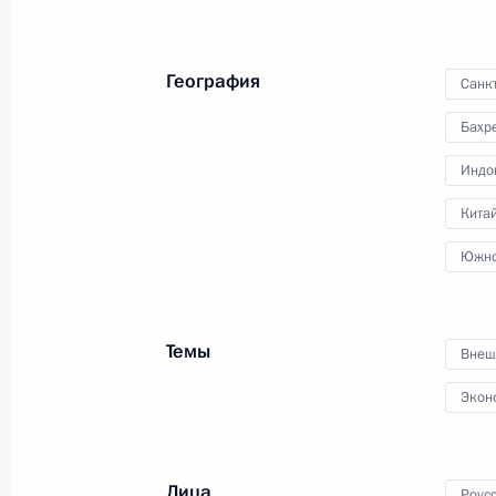
22 июня 2025 года
География
Санк
22 июня Президент возложит венок
Бахр
с редакторами школьных учебнико
Индо
Кита
Южно
18 − 20 июня 2025 года
18–20 июня Президент совершит по
участие в мероприятиях Петербург
Темы
Внеш
Экон
12 июня 2025 года
Лица
Роус