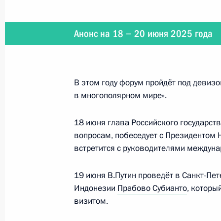
2 июля 2025 года
Анонс на 18 − 20 июня 2025 года
2 июля Владимир Путин в режиме 
с членами Правительства
В этом году форум пройдёт под девиз
в многополярном мире».
28 июня 2025 года
18 июня глава Российского государст
вопросам, побеседует с Президентом 
28 июня Президент примет участие
встретится с руководителями междун
19 июня В.Путин проведёт в Санкт-Пе
Индонезии
Прабово Субианто
, которы
26 − 27 июня 2025 года
визитом.
26–27 июня Владимир Путин посети