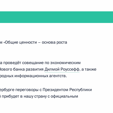
видеоконференции проведёт совещание
ом «Общие ценности – основа роста
ва проведёт совещание по экономическим
Нового банка развития
Дилмой Роуссефф
, а также
 в открытии молодёжных центров
ародных информационных агентств.
тербурге переговоры с Президентом Республики
й прибудет в нашу страну с официальным
т Минск для участия в мероприятиях саммита