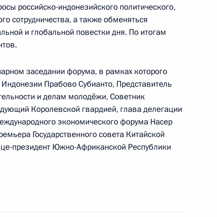
за
росы российско-индонезийского политического,
го сотрудничества, а также обменяться
ьной и глобальной повестки дня. По итогам
нтов.
нарном заседании форума, в рамках которого
 видеоконференции проведёт совещание о ходе
 Индонезии Прабово Субианто, Представитель
ых и музейных комплексов
тельности и делам молодёжи, Советник
ндующий Королевской гвардией, глава делегации
о международного экономического форума Насер
ремьера Государственного совета Китайской
ице-президент Южно-Африканской Республики
я в Кремле с выпускниками вузов силовых
дёт переговоры с Президентом переходного
Гойтой