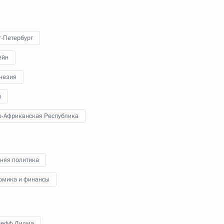
т-Петербург
 к Могиле Неизвестного Солдата и встретится
ейн
в истории
незия
й
-Африканская Республика
ездку в СЗФО, в рамках которой примет
ского международного экономического форума
няя политика
омика и финансы
сефф Дилма