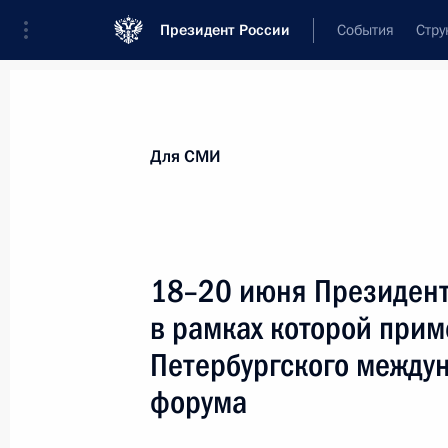
Президент России
События
Стру
Для СМИ
Анонсы
Аккредитация
Банк фотогра
Для СМИ
Показа
18–20 июня Президент
в рамках которой прим
2 июля 2025 года
Петербургского между
2 июля состоятся переговоры Вла
форума
Жапаровым