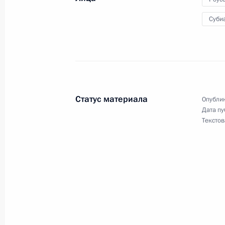
12 июня Владимир Путин вручит го
и искусства за 2024 год, а также 
Суби
героев»
6 июня 2025 года
Статус материала
Опублик
6 июня Владимир Путин проведёт з
Дата пу
Текстов
и национальным проектам в режи
5 июня 2025 года
5 июня, в преддверии Дня русског
видеоконференции проведёт Совет 