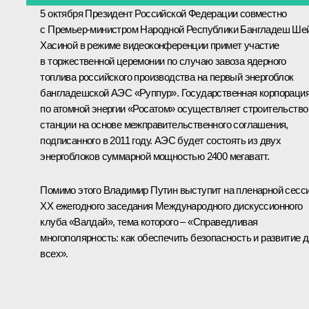
5 октября Президент Российской Федерации совместно
с Премьер-министром Народной Республики Бангладеш
Ше
Хасиной
в режиме видеоконференции примет участие
в торжественной церемонии по случаю завоза ядерного
топлива российского производства на первый энергоблок
бангладешской АЭС «Руппур». Государственная корпораци
по атомной энергии «Росатом» осуществляет строительство
станции на основе межправительственного соглашения,
подписанного в 2011 году. АЭС будет состоять из двух
энергоблоков суммарной мощностью 2400 мегаватт.
Помимо этого Владимир Путин выступит на пленарной сесс
XX ежегодного заседания Международного дискуссионного
клуба «Валдай», тема которого – «Справедливая
многополярность: как обеспечить безопасность и развитие 
всех».