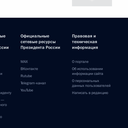
ные
Официальные
Правовая и
сетевые ресурсы
техническая
ссии
Президента России
информация
MAX
О портале
ВКонтакте
Об использовании
ии
информации сайта
Rutube
О персональных
Telegram-канал
данных пользователей
YouTube
зиденту
Написать в редакцию
и —
ного
по