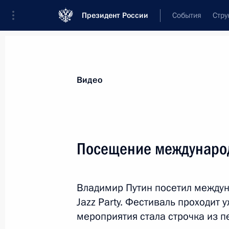
Президент России
События
Стру
Видеозаписи
Фотографии
Аудиозапи
Все материалы
Выступления
Совещан
Видео
Показа
Посещение международ
Торжественный вечер,
Владимир Путин посетил между
посвящённый Дню шахтёра
Jazz Party. Фестиваль проходит 
мероприятия стала строчка из пе