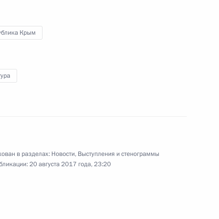
по развитию местного
самоуправления
ублика Крым
5 августа 2017 года
Видео, 1 ч.
тура
ован в разделах:
Новости
,
Выступления и стенограммы
бликации:
20 августа 2017 года, 23:20