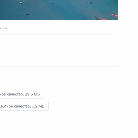
инфраструктуры Северо-
Запада России
16 августа 2017 года
Видео, 9 мин.
валя
кое качество,
29.5 МБ
артное качество,
5.2 МБ
Заседание Совета