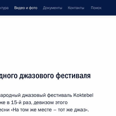
ктура
Видео и фото
Документы
Контакты
Поиск
си
ия, встречи
Встречи со СМИ
август, 2017
ть следующие материалы
ного джазового фестиваля
Посещение международного
народный джазовый фестиваль Koktebel
джазового фестиваля
уже в 15-й раз, девизом этого
сни «На том же месте – тот же джаз».