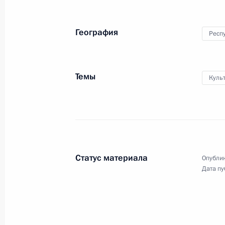
по окончании российско-
абхазских переговоров
География
Респ
8 августа 2017 года
Видео, 10 мин.
Темы
Куль
Статус материала
Опублик
Дата пу