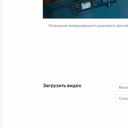
«Таврида»
20 августа 2017 года
Видео, 1 ч.
Посещение международного джазового фести
Загрузить видео
Высо
Станд
Заявления для прессы