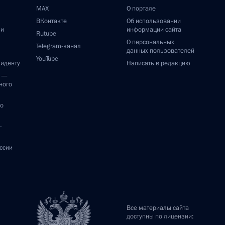
MAX
О портале
ВКонтакте
Об использовании
ии
информации сайта
Rutube
О персональных
Telegram-канал
данных пользователей
YouTube
зиденту
Написать в редакцию
и —
ного
по
—
ссии
Все материалы сайта
доступны по лицензии: