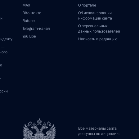
MAX
О портале
ВКонтакте
Об использовании
ии
информации сайта
Rutube
О персональных
Telegram-канал
данных пользователей
YouTube
зиденту
Написать в редакцию
и —
ного
по
—
ссии
Все материалы сайта
доступны по лицензии: