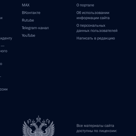
MAX
О портале
ВКонтакте
Об использовании
ии
информации сайта
Rutube
О персональных
Telegram-канал
данных пользователей
YouTube
зиденту
Написать в редакцию
и —
ного
по
—
ссии
Все материалы сайта
доступны по лицензии: