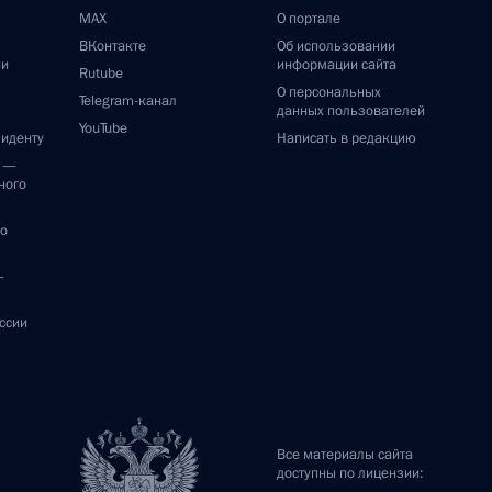
MAX
О портале
ВКонтакте
Об использовании
ии
информации сайта
Rutube
О персональных
Telegram-канал
данных пользователей
YouTube
зиденту
Написать в редакцию
и —
ного
по
—
ссии
Все материалы сайта
доступны по лицензии: