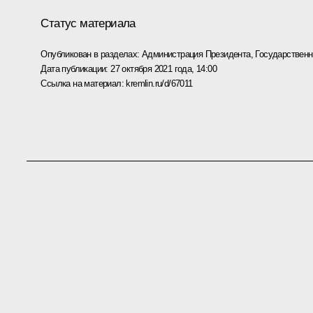
Статус материала
Опубликован в разделах:
Администрация Президента
,
Государствен
Дата публикации:
27 октября 2021 года, 14:00
Ссылка на материал:
kremlin.ru/d/67011