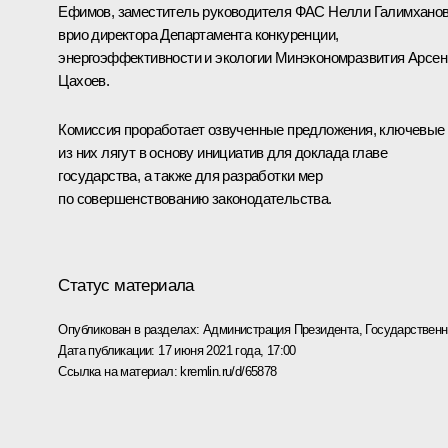
Ефимов, заместитель руководителя ФАС Нелли Галимханов
врио директора Департамента конкуренции,
энергоэффективности и экологии Минэкономразвития Арсен
Цахоев.
Комиссия проработает озвученные предложения, ключевые
из них лягут в основу инициатив для доклада главе
государства, а также для разработки мер
по совершенствованию законодательства.
Статус материала
Опубликован в разделах:
Администрация Президента
,
Государствен
Дата публикации:
17 июня 2021 года, 17:00
Ссылка на материал:
kremlin.ru/d/65878