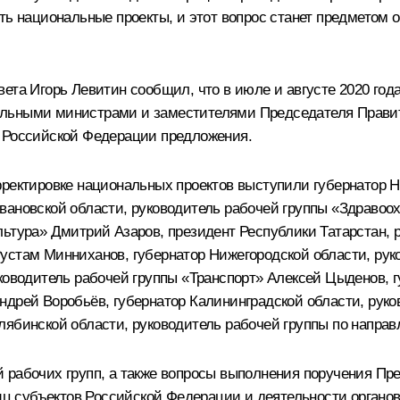
ать национальные проекты, и этот вопрос станет предмето
ета Игорь Левитин сообщил, что в июле и августе 2020 год
альными министрами и заместителями Председателя Правит
в Российской Федерации предложения.
рректировке национальных проектов выступили губернатор Н
вановской области, руководитель рабочей группы «Здравоо
льтура» Дмитрий Азаров, президент Республики Татарстан, 
устам Минниханов, губернатор Нижегородской области, рук
ководитель рабочей группы «Транспорт» Алексей Цыденов, 
ндрей Воробьёв, губернатор Калининградской области, руко
лябинской области, руководитель рабочей группы по напра
 рабочих групп, а также вопросы выполнения поручения Пре
 субъектов Российской Федерации и деятельности органов