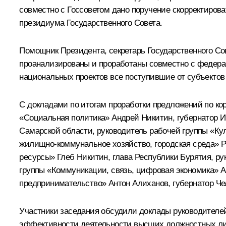
совместно с Госсоветом дано поручение скорректиров
президиума Государственного Совета.
Помощник Президента, секретарь Государственного Сов
проанализированы и проработаны совместно с федер
национальных проектов все поступившие от субъекто
С докладами по итогам проработки предложений по ко
«Социальная политика» Андрей Никитин, губернатор И
Самарской области, руководитель рабочей группы «Ку
жилищно-коммунальное хозяйство, городская среда» Р
ресурсы» Глеб Никитин, глава Республики Бурятия, ру
группы «Коммуникации, связь, цифровая экономика» А
предпринимательство» Антон Алиханов, губернатор Че
Участники заседания обсудили доклады руководителей
эффективности деятельности высших должностных лиц