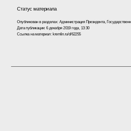
Статус материала
Опубликован в разделах:
Администрация Президента
,
Государствен
Дата публикации:
6 декабря 2019 года, 13:30
Ссылка на материал:
kremlin.ru/d/62255