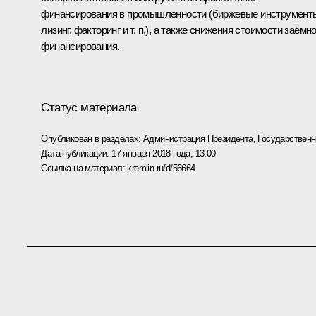
финансирования в промышленности (биржевые инструмент
лизинг, факторинг и т. п.), а также снижения стоимости заёмно
финансирования.
Статус материала
Опубликован в разделах:
Администрация Президента
,
Государствен
Дата публикации:
17 января 2018 года, 13:00
Ссылка на материал:
kremlin.ru/d/56664