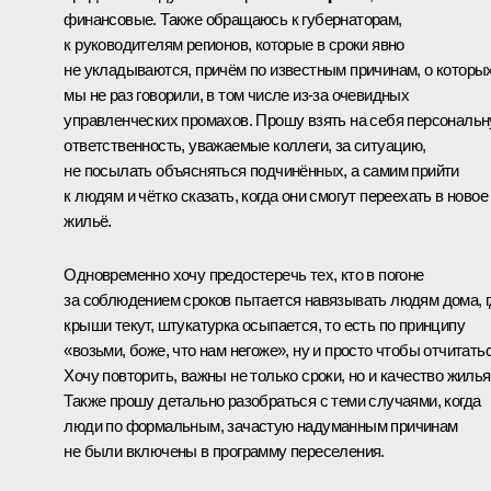
финансовые. Также обращаюсь к губернаторам,
к руководителям регионов, которые в сроки явно
не укладываются, причём по известным причинам, о которы
мы не раз говорили, в том числе из-за очевидных
управленческих промахов. Прошу взять на себя персональ
ответственность, уважаемые коллеги, за ситуацию,
не посылать объясняться подчинённых, а самим прийти
к людям и чётко сказать, когда они смогут переехать в новое
жильё.
Одновременно хочу предостеречь тех, кто в погоне
за соблюдением сроков пытается навязывать людям дома, 
крыши текут, штукатурка осыпается, то есть по принципу
«возьми, боже, что нам негоже», ну и просто чтобы отчитатьс
Хочу повторить, важны не только сроки, но и качество жилья
Также прошу детально разобраться с теми случаями, когда
люди по формальным, зачастую надуманным причинам
не были включены в программу переселения.