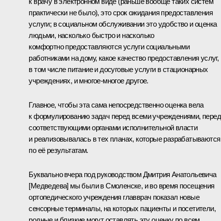
к врачу в электронном виде (раньше вообще таких систем
практически не было), это срок ожидания предоставления
услуги; в социальном обслуживании это удобство и оценка
людьми, насколько быстро и насколько
комфортно предоставляются услуги социальными
работниками на дому, какое качество предоставления услуг,
в том числе питание и досуговые услуги в стационарных
учреждениях, и многое-многое другое.
Главное, чтобы эта сама непосредственно оценка вела
к формулированию задач перед всеми учреждениями, перед
соответствующими органами исполнительной власти
и реализовывалась в тех планах, которые разрабатываются
по её результатам.
Буквально вчера под руководством Дмитрия Анатольевича
[Медведева] мы были в Смоленске, и во время посещения
ортопедического учреждения главврач показал новые
сенсорные терминалы, на которых пациенты и посетители,
родные и близкие могут оставлять эту оценку по всем