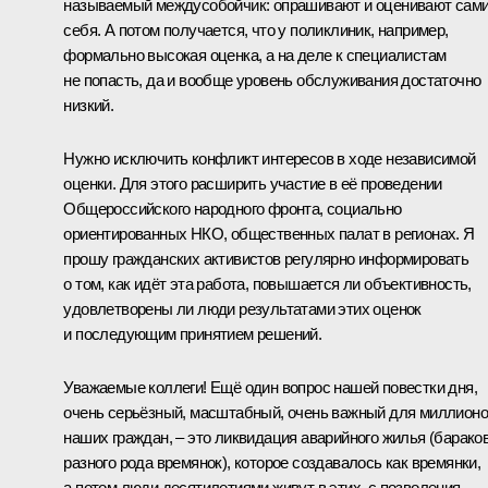
называемый междусобойчик: опрашивают и оценивают сам
себя. А потом получается, что у поликлиник, например,
формально высокая оценка, а на деле к специалистам
не попасть, да и вообще уровень обслуживания достаточно
низкий.
Нужно исключить конфликт интересов в ходе независимой
оценки. Для этого расширить участие в её проведении
Общероссийского народного фронта, социально
ориентированных НКО, общественных палат в регионах. Я
прошу гражданских активистов регулярно информировать
о том, как идёт эта работа, повышается ли объективность,
удовлетворены ли люди результатами этих оценок
и последующим принятием решений.
Уважаемые коллеги! Ещё один вопрос нашей повестки дня,
очень серьёзный, масштабный, очень важный для миллион
наших граждан, – это ликвидация аварийного жилья (бараков
разного рода времянок), которое создавалось как времянки,
а потом люди десятилетиями живут в этих, с позволения