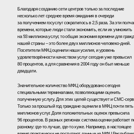
Благодаря созданию сети центров только за последние
несколько лет среднее время ожидания в очереди
за получением госуслуг сократилось в 2,5 раза. За эти полч
времени, которые люди стали экономить, если их умножить
на 93 миллиона услуг, то общая экономия времени для граж
нашей страны – это более двух миллионов человеко-дней.
Посетители МФЦ оценили наши усилия, и уровень
удовлетворённости качеством услуг сегодня уже превысил
80 процентов, а для сравнения в 2004 году он был меньше
двадцати.
Значительное количество МФЦ оборудовано сегодня
специальными терминалами, позволяющими оценить
полученную услугу. Для этих целей существует и СМС-серв
Только за прошлый год граждане оценили в МФЦ почти пять
миллионов услуг. Доля положительных оценок превысила
96 процентов. В разных регионах система оценки работает п
разному: где-то лучше, где-то хуже. Например, в настоящее
время практически не поступают данные из МФЦ Республик