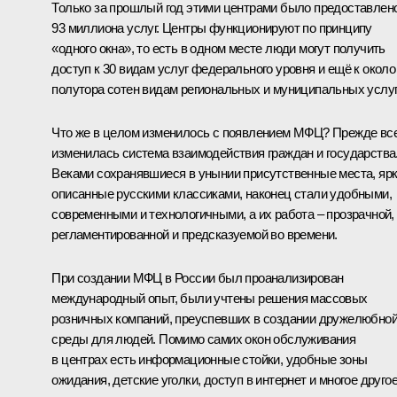
Только за прошлый год этими центрами было предоставлен
93 миллиона услуг. Центры функционируют по принципу
«одного окна», то есть в одном месте люди могут получить
доступ к 30 видам услуг федерального уровня и ещё к около
полутора сотен видам региональных и муниципальных услуг
Что же в целом изменилось с появлением МФЦ? Прежде вс
изменилась система взаимодействия граждан и государства
Веками сохранявшиеся в унынии присутственные места, яр
описанные русскими классиками, наконец стали удобными,
современными и технологичными, а их работа – прозрачной,
регламентированной и предсказуемой во времени.
При создании МФЦ в России был проанализирован
международный опыт, были учтены решения массовых
розничных компаний, преуспевших в создании дружелюбно
среды для людей. Помимо самих окон обслуживания
в центрах есть информационные стойки, удобные зоны
ожидания, детские уголки, доступ в интернет и многое другое