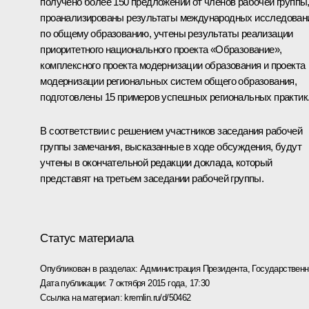
получено более 150 предложений от членов рабочей группы
проанализированы результаты международных исследован
по общему образованию, учтены результаты реализации
приоритетного национального проекта «Образование»,
комплексного проекта модернизации образования и проекта
модернизации региональных систем общего образования,
подготовлены 15 примеров успешных региональных практик
В соответствии с решением участников заседания рабочей
группы замечания, высказанные в ходе обсуждения, будут
учтены в окончательной редакции доклада, который
представят на третьем заседании рабочей группы.
Статус материала
Опубликован в разделах:
Администрация Президента
,
Государствен
Дата публикации:
7 октября 2015 года, 17:30
Ссылка на материал:
kremlin.ru/d/50462