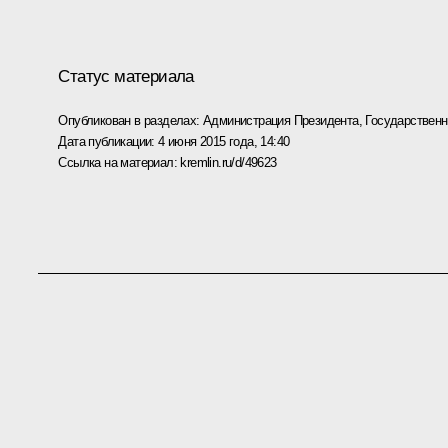
Статус материала
Опубликован в разделах:
Администрация Президента
,
Государствен
Дата публикации:
4 июня 2015 года, 14:40
Ссылка на материал:
kremlin.ru/d/49623