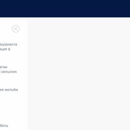
ацпроекта
ация в
егии
я сельских
ия жильём
аботы