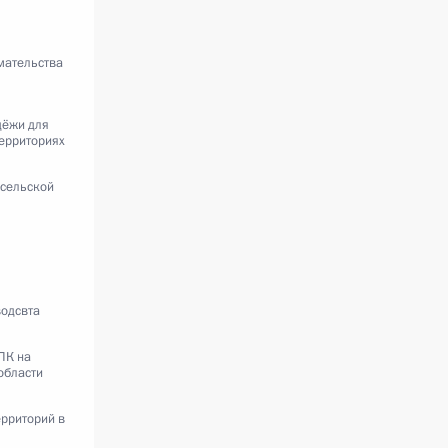
мательства
дёжи для
территориях
 сельской
одсвта
ПК на
области
ерриторий в