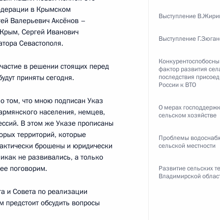
едерации в Крымском
Выступление В.Жири
гей Валерьевич Аксёнов –
Крым, Сергей Иванович
Выступление Г.Зюга
тора Севастополя.
совершенствования сети
9
15м
Конкурентоспобосны
участие в решении стоящих перед
фактор развития сел
будут приняты сегодня.
последствия присое
России к ВТО
о том, что мною подписан Указ
О мерах господдержк
армянского населения, немцев,
сельском хозяйстве
ессий. В этом же Указе прописаны
орых территорий, которые
Проблемы водоснаб
практически брошены и юридически
сельской местности
а
5
12м
икак не развивались, а только
ее поговорим.
Развитие сельских т
Владимирской облас
а и Совета по реализации
м предстоит обсудить вопросы