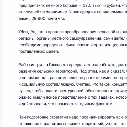
3 апреля 2014 года, четверг
предприятиях немного больше – 17,5 тысячи рублей, чт
от средней по экономике. У нас средняя по экономике 
Заседание рабочей группы по мон
тысяч, 29 900 почти что.
Госсовета и его президиума
3 апреля 2014 года, 18:00
Убеждён, что в процесс преобразования сельской жиз
регионы, органы местного самоуправления, сами жител
необходимо определить финансовые и организационны
поставленных целей.
4 марта 2014 года, вторник
Рабочая группа Госсовета предлагает разработать долг
Перечень поручений по итогам зас
развития сельских территорий. Под этим, как я сказал,
о государственной политике в сфер
и понимают как раз комплексное развитие именно терр
и детства
и социальную составляющую. Считаю, что такой концеп
нужен, чтобы власти всех уровней, общественные структ
4 марта 2014 года, 17:00
бизнес имели ясное представление о тех задачах, кото
и действовали, что называется, единым фронтом.
При подготовке стратегии надо проанализировать всю 
17 февраля 2014 года, понедельни
отношение к развитию сельских территорий, учесть, чт