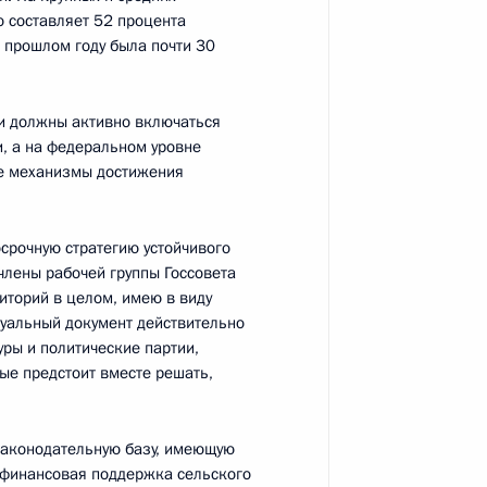
о составляет 52 процента
в прошлом году была почти 30
иторингу выполнения решений
ни должны активно включаться
и, а на федеральном уровне
е механизмы достижения
осрочную стратегию устойчивого
едания президиума Госсовета
 члены рабочей группы Госсовета
е семьи, материнства
иторий в целом, имею в виду
туальный документ действительно
уры и политические партии,
рые предстоит вместе решать,
законодательную базу, имеющую
к
о финансовая поддержка сельского