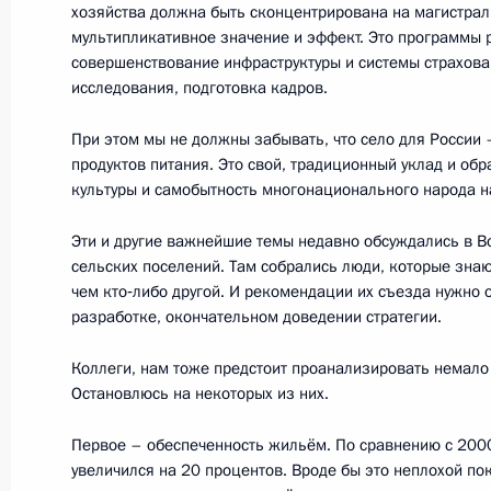
хозяйства должна быть сконцентрирована на магистра
Заседание президиума Госсовета, 
мультипликативное значение и эффект. Это программы 
в области семьи, материнства и де
совершенствование инфраструктуры и системы страхова
исследования, подготовка кадров.
17 февраля 2014 года, 20:30
Череповец
При этом мы не должны забывать, что село для России 
продуктов питания. Это свой, традиционный уклад и обр
23 декабря 2013 года, понедельни
культуры и самобытность многонационального народа н
Совместное заседание Госсовета и
Эти и другие важнейшие темы недавно обсуждались в Во
достижения целевых показателей р
сельских поселений. Там собрались люди, которые знаю
чем кто‑либо другой. И рекомендации их съезда нужно 
23 декабря 2013 года, 16:00
Москва, Кремл
разработке, окончательном доведении стратегии.
Коллеги, нам тоже предстоит проанализировать немало
Остановлюсь на некоторых из них.
4 октября 2013 года, пятница
Первое – обеспеченность жильём. По сравнению с 200
Произведена ротация состава през
увеличился на 20 процентов. Вроде бы это неплохой по
4 октября 2013 года, 16:00