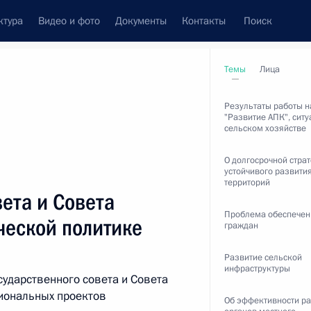
ктура
Видео и фото
Документы
Контакты
Поиск
венный Совет
Совет Безопасности
Комиссии и советы
Темы
Лица
овете
декабрь, 2014
Результаты работы н
"Развитие АПК", ситу
сельском хозяйстве
О долгосрочной страт
устойчивого развити
ть следующие материалы
территорий
ета и Совета
Проблема обеспечен
ческой политике
граждан
ии Госсовета
Развитие сельской
3
инфраструктуры
сударственного совета и Совета
иональных проектов
Об эффективности р