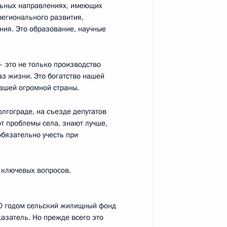
льных направлениях, имеющих
посвящённое политике
14
17м
регионального развития,
тства
ния. Это образование, научные
– это не только производство
аз жизни. Это богатство нашей
к
ашей огромной страны.
 Комиссии по мониторингу
22
24м
лгограде, на съезде депутатов
азвития страны
т проблемы села, знают лучше,
обязательно учесть при
ь
 ключевых вопросов.
0 годом сельский жилищный фонд
идиума Госсовета
казатель. Но прежде всего это