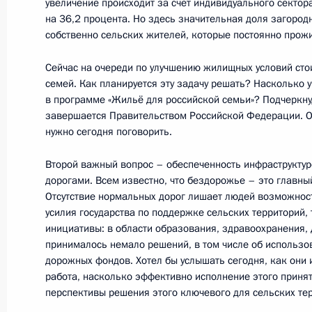
увеличение происходит за счёт индивидуального сектор
на 36,2 процента. Но здесь значительная доля загород
собственно сельских жителей, которые постоянно прож
Заседание Государственного совет
Сейчас на очереди по улучшению жилищных условий сто
семей. Как планируется эту задачу решать? Насколько 
4 октября 2013 года, 16:00
Москва, Кремль
в программе «Жильё для российской семьи»? Подчеркну,
завершается Правительством Российской Федерации. О
нужно сегодня поговорить.
1 октября 2013 года, вторник
Второй важный вопрос – обеспеченность инфраструктуро
Внесены изменения в Положение о
дорогами. Всем известно, что бездорожье – это главны
Отсутствие нормальных дорог лишает людей возможност
по обеспечению деятельности Госс
усилия государства по поддержке сельских территорий,
1 октября 2013 года, 18:50
инициативы: в области образования, здравоохранения, 
принималось немало решений, в том числе об использов
дорожных фондов. Хотел бы услышать сегодня, как они 
работа, насколько эффективно исполнение этого приня
30 июля 2013 года, вторник
перспективы решения этого ключевого для сельских те