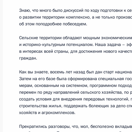
Заседание президиума Госсовета п
Знаю, что много было дискуссий по ходу подготовки к с
о развитии территории комплексно, а не только произв
социальной защиты пожилых люде
об этом поподробнее побеседуем.
5 августа 2014 года, 20:30
Воронеж
Сельские территории обладают мощным экономическим
и историко-культурным потенциалом. Наша задача – эф
в интересах всей страны, для достижения нового качес
6 мая 2014 года, вторник
граждан.
Перечень поручений по итогам зас
Как вы знаете, восемь лет назад был дан старт национа
по реализации приоритетных наци
Затем на его базе была сформирована специальная го
и демографической политике
мерам, основанным на системном, программном подход
перемен по ряду направлений сельского хозяйства, по 
6 мая 2014 года, 11:00
создать условия для внедрения передовых технологий, 
строительства жилья, поддержать болеющих за дело сп
хозяйств и агрокомплексов.
21 апреля 2014 года, понедельник
Прекратились разговоры, что, мол, бесполезно вкладыв