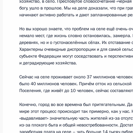
Совместное заседание Госсовета и
хозяйство, в село. Пресловутое словосочетание «чёрная
богу, ушло в прошлое. Мы на деле доказали, что при г
и демографической политике
начинают активно работать и дают запланированные ре
21 апреля 2014 года, 15:40
Но вы хорошо знаете, что проблем на селе ещё очень-оч
немало мест, где жизнь словно остановилась, замерла. 
деревнях, но и о густонаселённых сёлах. Их отставание 
9 апреля 2014 года, среда
Характерны очевидные диспропорции и для самой сельс
субъекте Федерации могут соседствовать и перспектив
Осуществлена ротация состава пре
и деградирующие хозяйства.
9 апреля 2014 года, 12:05
Сейчас на селе проживает около 37 миллионов человек. 
было 40 миллионов человек. Причём отток из сельской
Поселения, где живёт до 10 человек, сейчас составляю
Внесено изменение в Положение о 
Конечно, город во все времена был притягательным. Да 
9 апреля 2014 года, 12:00
мире этот процесс происходит так примерно, как у нас.
«выдавливает» значительную часть жителей из‑за отсутс
из‑за плохого быта и общей невостребованности. Достат
заработная плата на селе – чуть больше 14 тысяч рубле