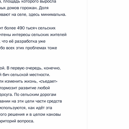
а, площадь которого выросла
ных домов горожан. Доля
ивают на селе, здесь минимальна.
а
6
22м
ит более 490 тысяч сельских
учтены интересы сельских жителей
 что её разработка уже
бо всех этих проблемах тоже
й. В первую очередь, конечно,
б Управлении Президента
й бич сельской местности.
и изменить жизнь, «съедает»
овета
 тормозит развитие любой
досуга. По сельским дорогам
ании на эти цели части средств
используются, как идёт эта
того решения и в целом каковы
рриторий вопроса.