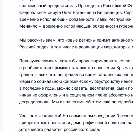
полномочный представитель Президента Российской Ф
федеральном округе Олег Евгеньевич Белавенцев, Сер
временно исполняющий обязанности Главы Республики 
8 октября 2014 года, среда
Меняйло – временно исполняющий обязанности губерна
Президиум Госсовета по вопросам 
Мы рассчитываем, что новые регионы примут активное 
автодорог
Россией задач, в том числе в реализации мер, которые 
8 октября 2014 года, 16:50
Новосибирск
Пользуясь случаем, хотел бы проинформировать коллег 
о реабилитации крымско-татарского населения Крыма, 
греков – всех, кто пострадал во время сталинских репр
18 сентября 2014 года, четверг
меры по социально-экономическому обустройству некот
в последние годы, можно сказать, десятилетия, были 
Заседание Государственного совет
никак не оформлены и в социальном плане абсолютно н
деградировали. Мы с коллегами об этом ещё поподробн
18 сентября 2014 года, 16:30
Уважаемые коллеги! На совместном заседании Госсовет
приоритетных проектов и демографической политике на
устойчивого развития российского села.
5 августа 2014 года, вторник