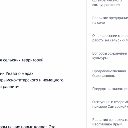
органов местного
самоуправления
Развитие предприни
на селе
Государственного совета
днего предпринимательства
О привлечении моло
работы на сельских 
Вопросы сохранения
культуры
я сельских территорий.
Продовольственная
нии Указа о мерах
безопасность
 крымско-татарского и немецкого
и развития.
Поддержка животнов
иторингу выполнения решений
полнении перечня поручений
О ситуации в сфере А
 эффективности бюджетных
примере Самарской 
Развитие сельских т
Республике Крым
вам наших новых коллег. Это