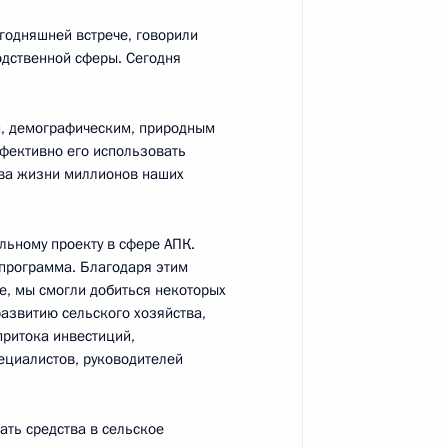
о вопросам развития системы
егодняшней встрече, говорили
11
11м
одственной сферы. Сегодня
й
, демографическим, природным
фективно его использовать
тва жизни миллионов наших
едания Госсовета и Совета
льному проекту в сфере АПК.
ональных проектов
спрограмма. Благодаря этим
е, мы смогли добиться некоторых
развитию сельского хозяйства,
притока инвестиций,
ециалистов, руководителей
ать средства в сельское