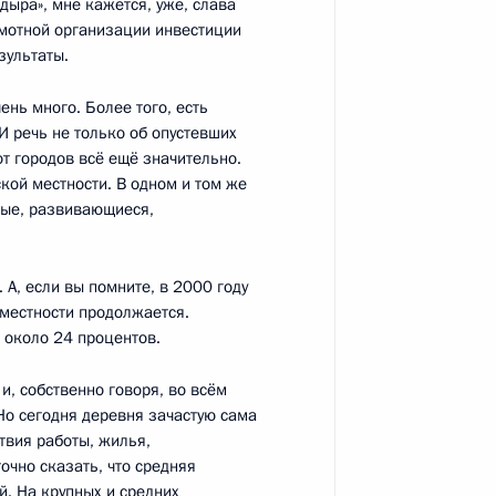
 Совета по нацпроектам
 дыра», мне кажется, уже, слава
14
24м
рамотной организации инвестиции
зультаты.
ень много. Более того, есть
И речь не только об опустевших
от городов всё ещё значительно.
кой местности. В одном и том же
ные, развивающиеся,
зидиума Госсовета
А, если вы помните, в 2000 году
 местности продолжается.
т около 24 процентов.
Госсовете
и, собственно говоря, во всём
 Но сегодня деревня зачастую сама
твия работы, жилья,
очно сказать, что средняя
й. На крупных и средних