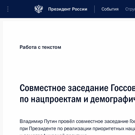
Президент России
События
Стру
Президент
Администрация
Государст
Новости
Сведения о Государственном С
Работа с текстом
Показа
Совместное заседание Госсов
по нацпроектам и демографи
23 декабря 2014 года, вторник
Заседание консультативной комисс
Владимир Путин провёл совместное заседание Го
23 декабря 2014 года, 18:00
Москва
при Президенте по реализации приоритетных нац