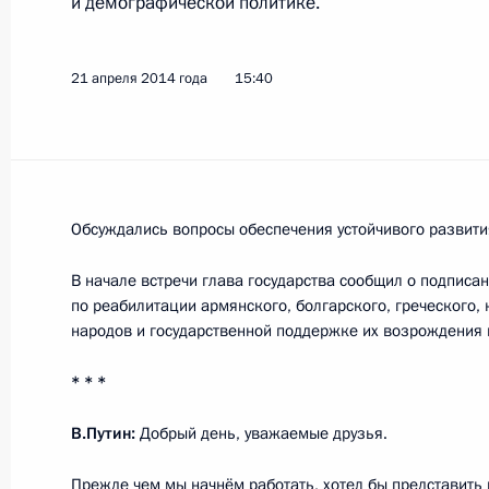
и демографической политике.
17 декабря 2014 года, среда
21 апреля 2014 года
15:40
Первое заседание рабочей группы 
по вопросу развития малого и сре
в России
17 декабря 2014 года, 16:00
Москва
Обсуждались вопросы обеспечения устойчивого развити
В начале встречи глава государства сообщил о подписа
10 декабря 2014 года, среда
по реабилитации армянского, болгарского, греческого,
народов и государственной поддержке их возрождения 
Заседание рабочей группы по мон
Госсовета и его президиума об ис
* * *
Президента о мерах по повышению
расходов
В.Путин:
Добрый день, уважаемые друзья.
10 декабря 2014 года, 15:50
Пермь
Прежде чем мы начнём работать, хотел бы представить 