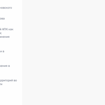
новского
нова
й АПК как
а;
динения
и в
жения в
ерриторий во
ти