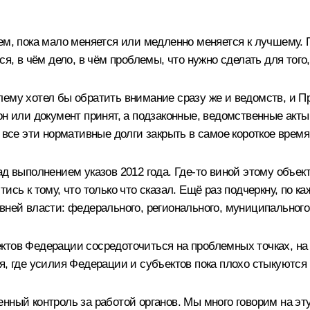
аем, пока мало меняется или медленно меняется к лучшему.
ся, в чём дело, в чём проблемы, что нужно сделать для тог
ему хотел бы обратить внимание сразу же и ведомств, и Пр
кон или документ принят, а подзаконные, ведомственные ак
 все эти нормативные долги закрыть в самое короткое время
ад выполнением указов 2012 года. Где‑то виной этому объек
ись к тому, что только что сказал. Ещё раз подчеркну, по к
вней власти: федерального, регионального, муниципального
тов Федерации сосредоточиться на проблемных точках, на т
я, где усилия Федерации и субъектов пока плохо стыкуются 
нный контроль за работой органов. Мы много говорим на эту