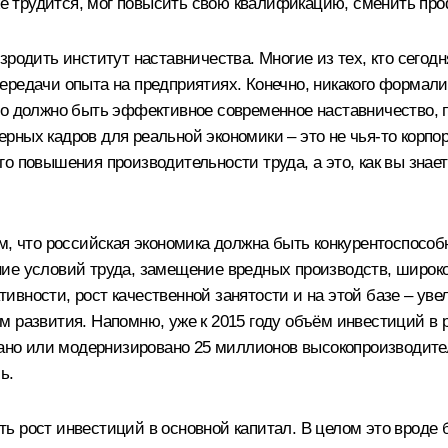
уже трудится, мог повысить свою квалификацию, сменить пр
зродить институт наставничества. Многие из тех, кто сегод
ередачи опыта на предприятиях. Конечно, никакого формал
то должно быть эффективное современное наставничество, п
ных кадров для реальной экономики – это не чья‑то корпо
 повышения производительности труда, а это, как вы знает
м, что российская экономика должна быть конкурентоспособн
ие условий труда, замещение вредных производств, широкое
ности, рост качественной занятости и на этой базе – увели
м развития. Напомню, уже к 2015 году объём инвестиций в 
здано или модернизировано 25 миллионов высокопроизводите
ь.
есть рост инвестиций в основной капитал. В целом это вроде