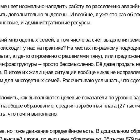
о мешает нормально наладить работу по расселению аварийн
ть дополнительно выделены. И вообще, я уже сто раз об эт
ансовые, и административные ресурсы.
ий многодетных семей, в том числе за счёт выделения зем
оисходит у нас на практике? На местах по‑разному подходят
ьтат, а где‑то откровенно с решениями тянут, или предлож
й инфраструктуры – просто бессмысленно. Её даже продать 
а. В итоге их жилищная ситуация вообще никак не исправля
 для многодетных семей. Рассчитываю услышать, что сдел
оложить, как выполняются целевые показатели по уровню за
 на общее образование, средняя заработная плата (27 тысяч
ть, что почти выполнено.
ее, но тоже движение определённое есть. В дошкольном обр
 В высшей школе, по высшему образованию, 35 тысяч 879 ру