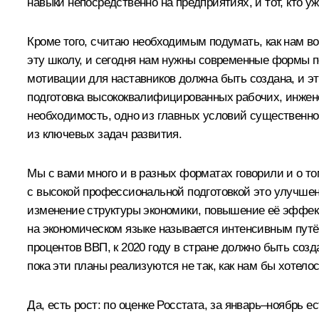
навыки непосредственно на предприятиях, и тот, кто 
Кроме того, считаю необходимым подумать, как нам во
эту школу, и сегодня нам нужны современные формы п
мотивации для наставников должна быть создана, и э
подготовка высококвалифицированных рабочих, инженер
необходимость, одно из главных условий существенного
из ключевых задач развития.
Мы с вами много и в разных форматах говорили и о то
с высокой профессиональной подготовкой это улучшен
изменение структуры экономики, повышение её эффектив
на экономическом языке называется интенсивным путё
процентов ВВП, к 2020 году в стране должно быть со
пока эти планы реализуются не так, как нам бы хотелос
Да, есть рост: по оценке Росстата, за январь–ноябрь 