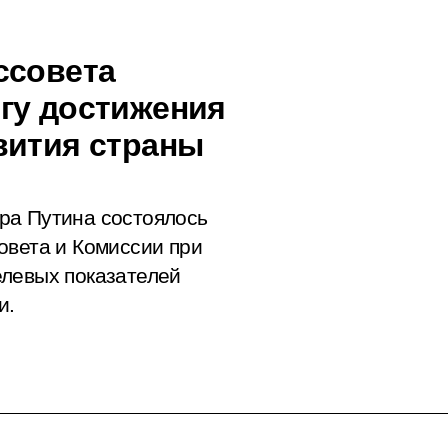
ссовета
гу достижения
вития страны
ра Путина состоялось
овета и Комиссии при
елевых показателей
и.