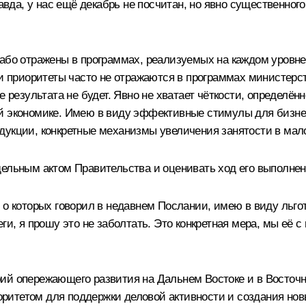
авда, у нас ещё декабрь не посчитан, но явно существенного
лабо отражены в программах, реализуемых на каждом уровне
и приоритеты часто не отражаются в программах министерств
е результата не будет. Явно не хватает чёткости, определён
ой экономике. Имею в виду эффективные стимулы для бизне
дукции, конкретные механизмы увеличения занятости в мало
ельным актом Правительства и оценивать ход его выполнени
, о которых говорил в недавнем Послании, имею в виду ль
ги, я прошу это не заболтать. Это конкретная мера, мы её 
рий опережающего развития на Дальнем Востоке и в Восто
итетом для поддержки деловой активности и создания нов