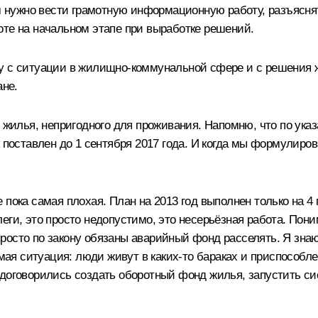
нам нужно вести грамотную информационную работу, разъясн
оте на начальном этапе при выработке решений.
у с ситуации в жилищно-коммунальной сфере и с решения 
ане.
ии жилья, непригодного для проживания. Напомню, что по у
поставлен до 1 сентября 2017 года. И когда мы формулировал
 пока самая плохая. План на 2013 год выполнен только на 4
еги, это просто недопустимо, это несерьёзная работа. Пони
росто по закону обязаны аварийный фонд расселять. Я знаю
тимая ситуация: люди живут в каких‑то бараках и приспосо
 договорились создать оборотный фонд жилья, запустить си