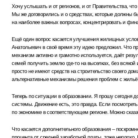
Хочу услышать и от регионов, и от Правительства, чт
Мы же договорились и о средствах, которые должны бы
на наиболее важных вопросах, концентрировать и фин
Ещё один вопрос касается улучшения жилищных услов
Анатольевич в своё время эту идею предложил. Что пр
механизм активно и грамотно используется, даёт резул
семей получить землю где‑то на выселках, без всяко
просто не имеют средств на строительство своего дом
альтернативные механизмы решения проблем с жильём
Теперь по ситуации в образовании. Я прошу сегодня д
системы. Движение есть, это правда. Если посмотреть
по экономике в соответствующем регионе. Можно сказа
Что касается дополнительного образования – поскромн
процента от средней заработной платы, тоже неплохо.