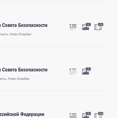
 Совета Безопасности
1
1м
ласть, Ново-Огарёво
 Совета Безопасности
5
асть, Ново-Огарёво
оссийской Федерации
9
11м