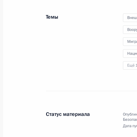
видеоконференции провёл
встречу с участниками заседания
Темы
Совета руководителей органов
Внеш
безопасности и специальных
Воор
служб государств – участников
Содружества Независимых
Мигр
Государств.
Наци
Ещё 
Заседание Совета
Безопасности
Статус материала
Опублик
Безопа
19 октября 2022 года
Аудио, 9 мин.
Дата пу
Президент в режиме