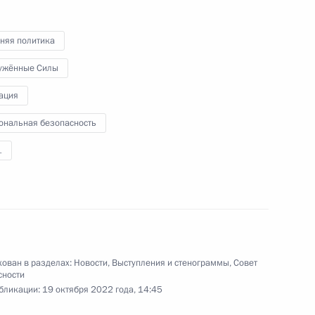
видеоконференции провёл
совещание с членами
Координационного совета при
няя политика
Правительстве по обеспечению
ужённые Силы
потребностей Вооружённых Сил
Российской Федерации, других
ация
войск, воинских формирований
и органов.
ональная безопасность
1
Саммит Россия –
Центральная Азия
ован в разделах:
Новости
,
Выступления и стенограммы
,
Совет
сности
14 октября 2022 года
Аудио, 9 мин.
бликации:
19 октября 2022 года, 14:45
Владимир Путин принял участие