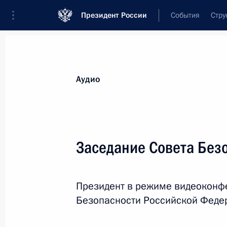
Президент России
События
Стру
Видеозаписи
Фотографии
Аудиозапи
Все материалы
Выступления
Совещан
Аудио
Показа
Заседание Совета Без
Внеочередная сессия Совета
Президент в режиме видеоконф
коллективной безопасности
Безопасности Российской Феде
ОДКБ