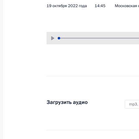
19 октября 2022 года
14:45
Московская 
28 октября 2022 года
Аудио, 2 мин.
Владимир Путин в формате
видеоконференции принимает
участие во внеочередной сессии
Совета коллективной
безопасности ОДКБ.
Встреча с руководителями
органов безопасности
и спецслужб стран СНГ
Загрузить аудио
mp3,
26 октября 2022 года
Аудио, 7 мин.
Владимир Путин в режиме