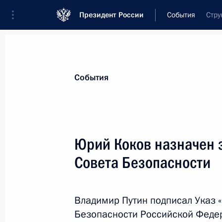
Президент России
События
Стру
Президент
Администрация
Государст
Новости
Сведения о Совете Безопаснос
События
Показа
Юрий Коков назначен 
Совета Безопасности
29 ноября 2018 года, четверг
Заседание Совета Безопасности Р
Владимир Путин подписал Указ 
29 ноября 2018 года, 15:40
Московская обл
Безопасности Российской Феде