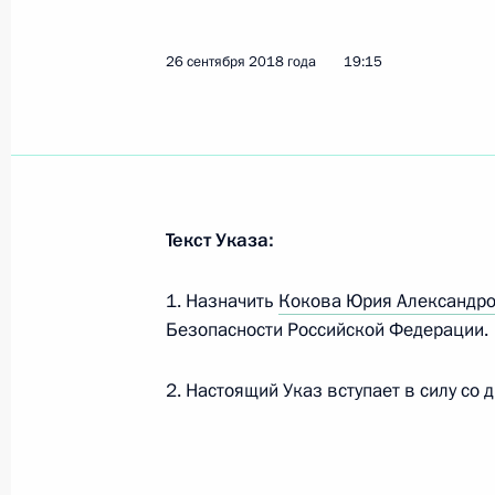
12 ноября 2018 года, понедельник
26 сентября 2018 года
19:15
Совещание с постоянными членами
12 ноября 2018 года, 15:45
Московская обл
Текст Указа:
6 ноября 2018 года, вторник
Совещание с постоянными членами
1. Назначить
Кокова Юрия Александр
Безопасности Российской Федерации.
6 ноября 2018 года, 17:20
Москва, Кремль
2. Настоящий Указ вступает в силу со 
25 октября 2018 года, четверг
Совещание с постоянными членами