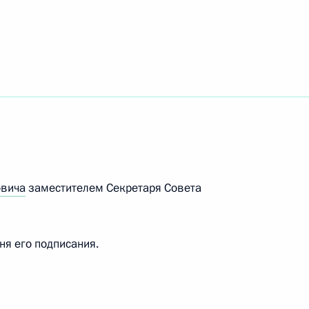
 Совета Безопасности
4
асть, Ново-Огарёво
 Совета Безопасности
7
овича
заместителем Секретаря Совета
дня его подписания.
 Совета Безопасности
6