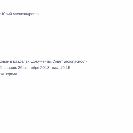
м Секретаря Совета
в Юрий Александрович
ован в разделах:
Документы
,
Совет Безопасности
бликации:
26 сентября 2018 года, 19:15
 Совета Безопасности
8
ая версия
 Совета Безопасности
3
ль