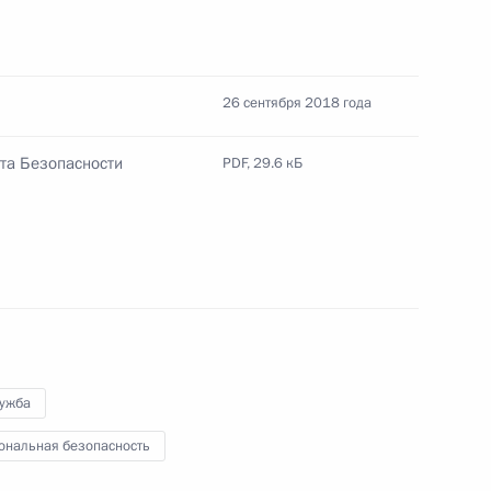
ь
26 сентября 2018 года
та Безопасности
 Совета Безопасности
PDF,
29.6 кБ
7
асть, Ново-Огарёво
 Совета Безопасности
4
2м
лужба
ональная безопасность