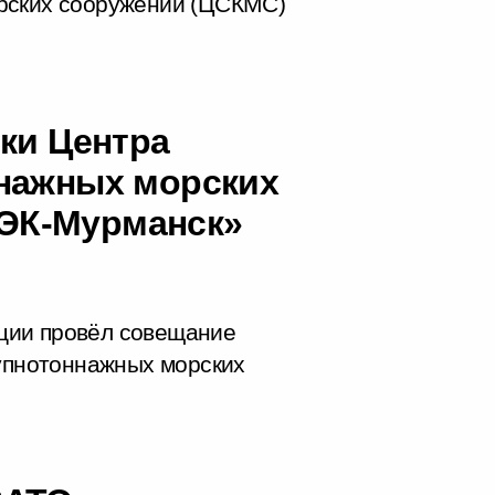
рских сооружений (ЦСКМС)
ки Центра
ннажных морских
ЭК-Мурманск»
ции провёл совещание
рупнотоннажных морских