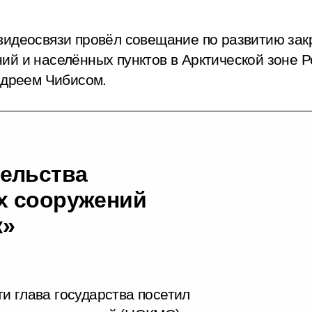
видеосвязи провёл совещание по развитию за
й и населённых пунктов в Арктической зоне Р
ндреем Чибисом.
тельства
х сооружений
к»
и глава государства посетил