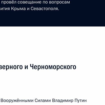
е провёл совещание по вопросам
ития Крыма и Севастополя.
й визит
3 события
верного и Черноморского
 Вооружёнными Силами Владимир Путин