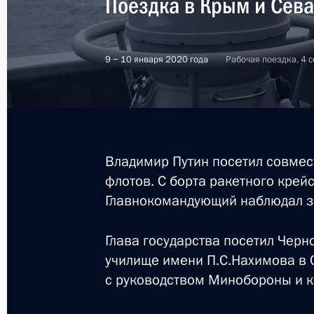
Поездка в Крым и Сева
9 − 10 января 2020 года
Рабочая поездка, 4 
Владимир Путин посетил совмес
флотов. С борта ракетного кре
Главнокомандующий наблюдал з
Глава государства посетил Чер
училище имени П.С.Нахимова в 
с руководством Минобороны и 
4