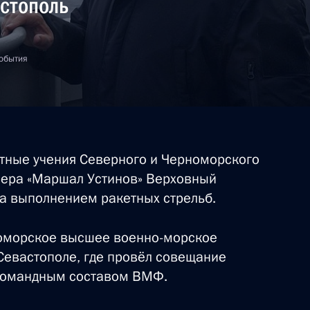
стополь
события
тные учения Северного и Черноморского
йсера «Маршал Устинов» Верховный
а выполнением ракетных стрельб.
номорское высшее военно-морское
Севастополе, где провёл совещание
командным составом ВМФ.