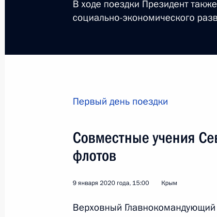
В ходе поездки Президент такж
социально-экономического разв
Визит в Турцию
Первый день поездки
Мир
8 января 2020 года
Зарубежны
Совместные учения Се
флотов
9 января 2020 года, 15:00
Крым
Верховный Главнокомандующий