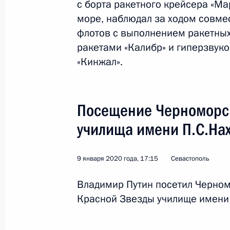
с борта ракетного крейсера «Ма
море, наблюдал за ходом совме
флотов с выполнением ракетных
ракетами «Калибр» и гиперзвук
«Кинжал».
3
Посещение Черноморск
училища имени П.С.На
9 января 2020 года, 17:15
Севастополь
Визит в Сирию
Владимир Путин посетил Черно
Красной Звезды училище имени
Мир
7 января 2020 года
Зарубежны