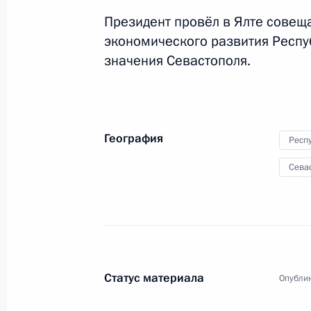
Президент провёл в Ялте совещ
Поездка в Южный фед
экономического развития Респу
значения Севастополя.
Россия
23 декабря 2019 года
Рабоч
География
Респ
Сева
Статус материала
Опублик