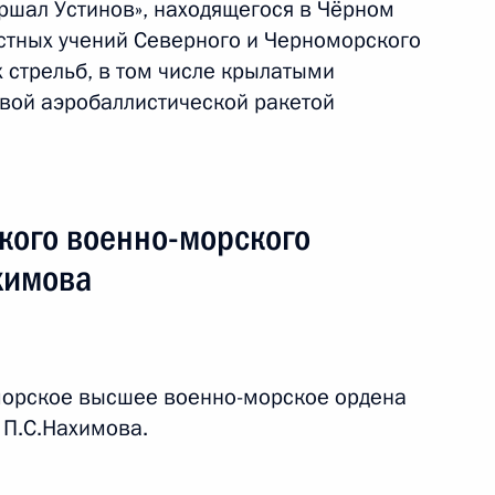
ршал Устинов», находящегося в Чёрном
стных учений Северного и Черноморского
 стрельб, в том числе крылатыми
овой аэробаллистической ракетой
ого военно-морского
химова
морское высшее военно-морское ордена
 П.С.Нахимова.
й визит
1 событие