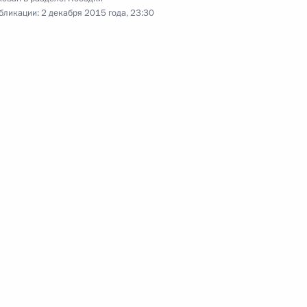
бликации:
2 декабря 2015 года, 23:30
т в Казахстан. Саммиты СНГ
овое
35 фото