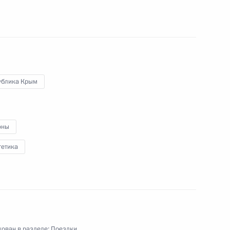
ублика Крым
оны
гетика
ован в разделе:
Поездки