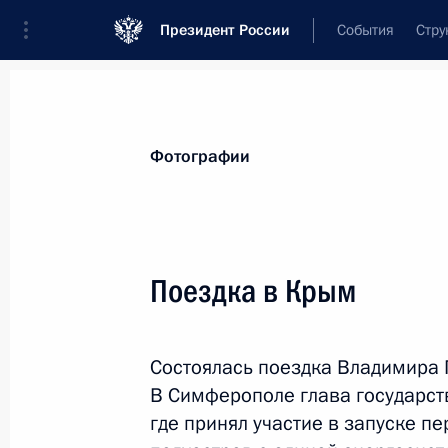
Президент России
События
Стру
Видеозаписи
Фотографии
Аудиозапи
Все материалы
Поездки
Совещания, 
Фотографии
Показа
Поездка в Крым
Поездка в Ставрополь
Состоялась поездка Владимира 
В Симферополе глава государст
где принял участие в запуске п