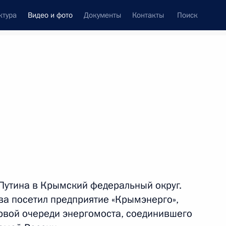
ктура
Видео и фото
Документы
Контакты
Поиск
си
встречи
Церемонии
январь, 2016
ть следующие материалы
Поездка в Крым
Путина в Крымский федеральный округ.
ва посетил предприятие «Крымэнерго»,
ервой очереди энергомоста, соединившего