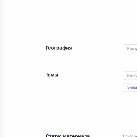
География
Респ
Темы
Реги
Энер
Статус материала
Опублик