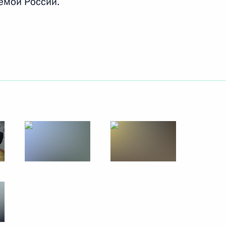
емой России.
2 декабря 2015 года
6 фото
тран – участниц Рамочной конвенции ООН
о