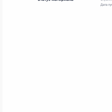
Дата пу
Государственный визи
и ВЕЭС
14 − 16 октября 2015 года
Астана, Бор