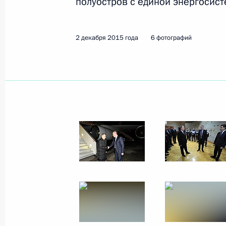
полуостров с единой энергосист
25 января 2016 года
9 фото
2 декабря 2015 года
6 фотографий
Визит во Францию. Конференция с
по вопросам изменения климата
30 ноября 2015 года
Париж
21 фот