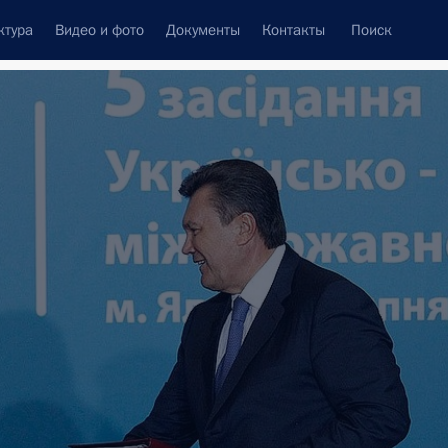
ктура
Видео и фото
Документы
Контакты
Поиск
венный Совет
Совет Безопасности
Комиссии и советы
леграммы
Сведения о Президенте
февраль, 2013
ть следующие материалы
70-летие победы в
я поездка
1 событие