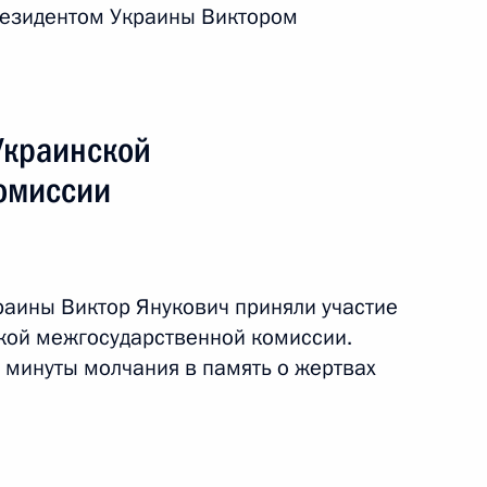
резидентом Украины Виктором
Украинской
омиссии
раины Виктор Янукович приняли участие
кой межгосударственной комиссии.
адный федеральный округ
 минуты молчания в память о жертвах
я поездка
2 события