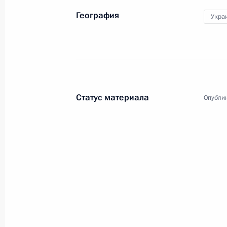
География
Укра
Статус материала
Опублик
2