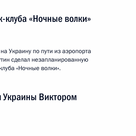
к-клуба «Ночные волки»
на Украину по пути из аэропорта
утин сделал незапланированную
клуба «Ночные волки».
я поездка
1 событие
м Украины Виктором