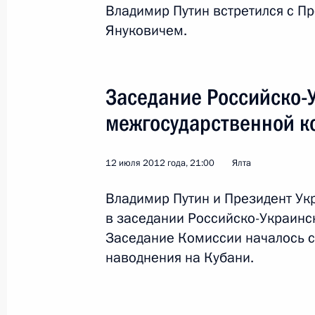
Владимир Путин встретился с П
Януковичем.
Заседание Российско-
межгосударственной к
1
12 июля 2012 года, 21:00
Ялта
Владимир Путин и Президент Ук
в заседании Российско-Украинс
Поездка в Северо-Зап
Заседание Комиссии началось с
наводнения на Кубани.
Россия
10 января 2013 года
Рабоча