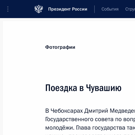
Президент России
События
Стру
Видеозаписи
Фотографии
Аудиозапи
Все материалы
Поездки
Совещания, 
Фотографии
Показа
Поездка в Чувашию
Осмотр олимпийских
В Чебоксарах Дмитрий Медведе
объектов в Сочи
Государственного совета по воп
молодёжи. Глава государства т