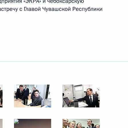
приятия «ЭКРА» и чебоксарскую
стречу с Главой Чувашской Республики
7 марта 2012 года
5 фото
Поездка в Чувашию