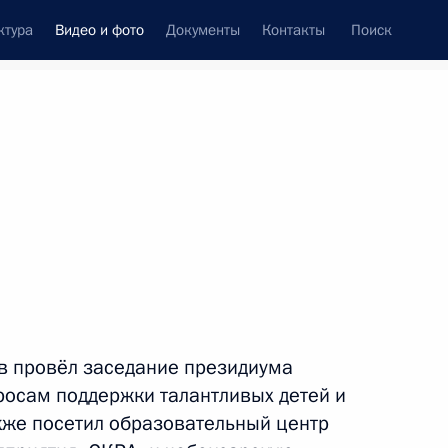
ктура
Видео и фото
Документы
Контакты
Поиск
си
встречи
Церемонии
март, 2012
ть следующие материалы
В канун 8 Марта Президент
в провёл заседание президиума
встретился с женщинами,
удостоенными государственных
росам поддержки талантливых детей и
наград
акже посетил образовательный центр