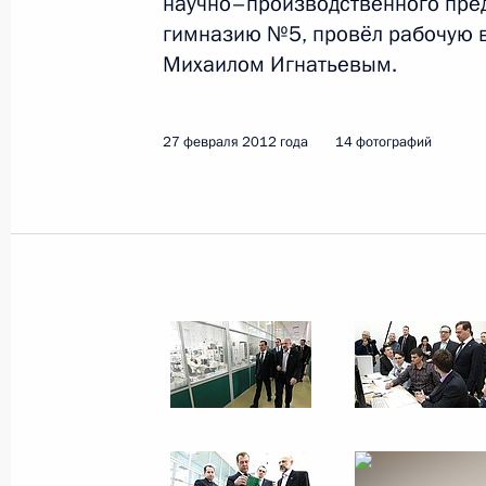
научно–производственного пред
гимназию №5, провёл рабочую в
9 марта 2012 года
5 фото
Михаилом Игнатьевым.
27 февраля 2012 года
14 фотографий
Дмитрий и Светлана
Медведевы проголосовали
на выборах Президента
России