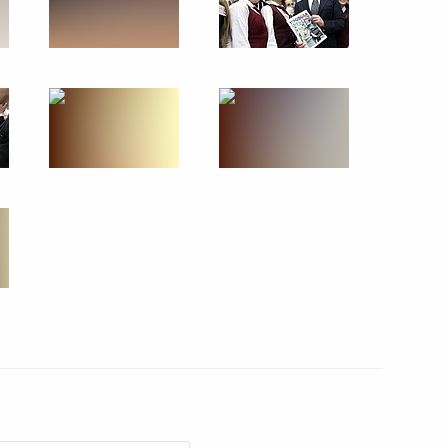
27 февраля 2012 года
14 фото
Вручение верительных
грамот послами
иностранных государств