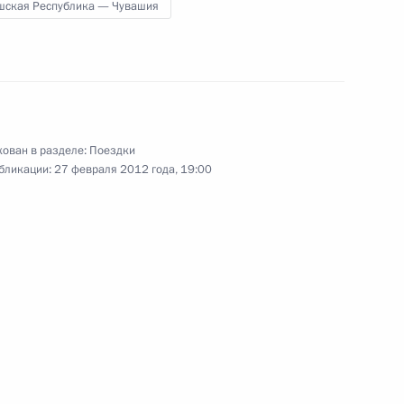
шская Республика — Чувашия
22 февраля 2012 года
10 фото
ован в разделе:
Поездки
бликации:
27 февраля 2012 года, 19:00
Поездка в Саратовскую
область