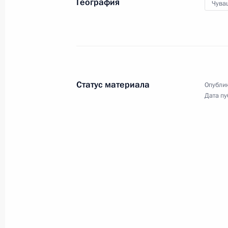
География
Чува
22 февраля 2012 года
11 фото
Статус материала
Опублик
Дата пу
Поездка в Саратовскую
область