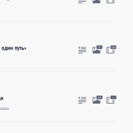
один путь»
6
14м
ди
:
54
ощадь