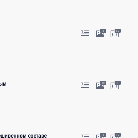
8
5м
ным
:
40
сширенном составе
1
7м