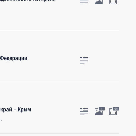
 Федерации
 край – Крым
7
6м
ь