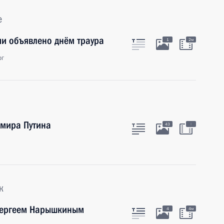
е
ии объявлено днём траура
1
2м
рг
мира Путина
:
43
к
Сергеем Нарышкиным
4
4м