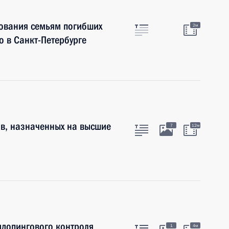
ования семьям погибших
2м
о в Санкт-Петербурге
в, назначенных на высшие
7
12м
идопингового контроля
1
4м