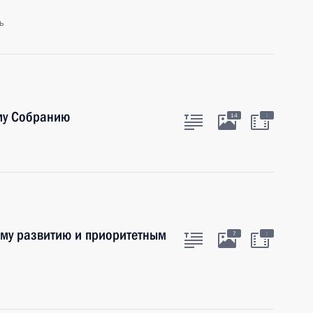
ь
му Собранию
:
14
ому развитию и приоритетным
:
7