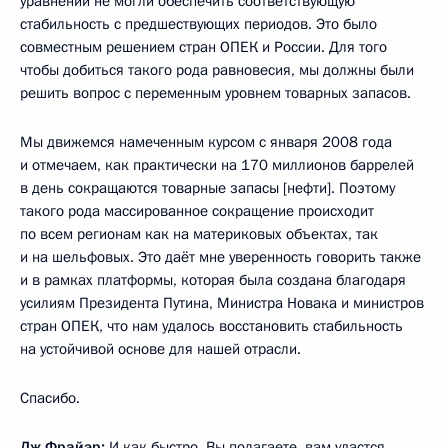
уравнении не могли обеспечить соответствующую
стабильность с предшествующих периодов. Это было
совместным решением стран ОПЕК и России. Для того
чтобы добиться такого рода равновесия, мы должны были
решить вопрос с переменным уровнем товарных запасов.
Мы движемся намеченным курсом с января 2008 года
и отмечаем, как практически на 170 миллионов баррелей
в день сокращаются товарные запасы [нефти]. Поэтому
такого рода массированное сокращение происходит
по всем регионам как на материковых объектах, так
и на шельфовых. Это даёт мне уверенность говорить также
и в рамках платформы, которая была создана благодаря
усилиям Президента Путина, Министра Новака и министров
стран ОПЕК, что нам удалось восстановить стабильность
на устойчивой основе для нашей отрасли.
Спасибо.
Дж.Фрайэр
:
И как быстро, Вы полагаете, вам удастся