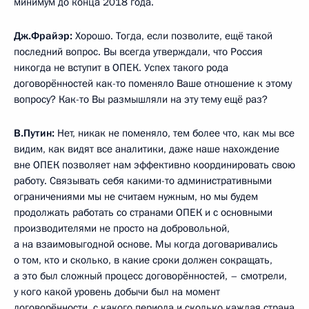
минимум до конца 2018 года.
Дж.Фрайэр:
Хорошо. Тогда, если позволите, ещё такой
последний вопрос. Вы всегда утверждали, что Россия
никогда не вступит в ОПЕК. Успех такого рода
договорённостей как-то поменяло Ваше отношение к этому
вопросу? Как-то Вы размышляли на эту тему ещё раз?
В.Путин:
Нет, никак не поменяло, тем более что, как мы все
видим, как видят все аналитики, даже наше нахождение
вне ОПЕК позволяет нам эффективно координировать свою
работу. Связывать себя какими-то административными
ограничениями мы не считаем нужным, но мы будем
продолжать работать со странами ОПЕК и с основными
производителями не просто на добровольной,
а на взаимовыгодной основе. Мы когда договаривались
о том, кто и сколько, в какие сроки должен сокращать,
а это был сложный процесс договорённостей, – смотрели,
у кого какой уровень добычи был на момент
договорённости, с какого периода и сколько каждая страна